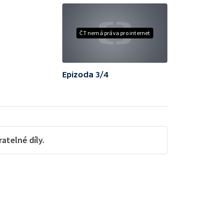
ČT nemá práva pro internet
Epizoda 3/4
telné díly.