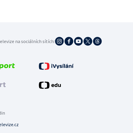
elevize na sociálních sítích:
din
levize.cz