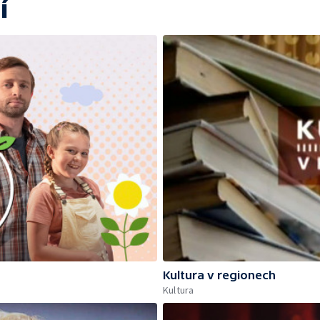
í
Kultura v regionech
Kultura