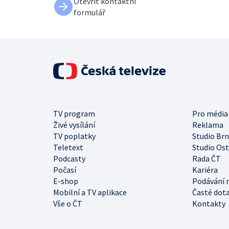
Otevřít kontaktní
formulář
TV program
Pro média
Živé vysílání
Reklama
TV poplatky
Studio Br
Teletext
Studio Os
Podcasty
Rada ČT
Počasí
Kariéra
E-shop
Podávání 
Mobilní a TV aplikace
Časté dot
Vše o ČT
Kontakty