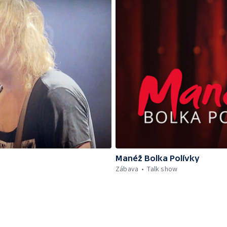
Manéž Bolka Polívky
Zábava
Talk show