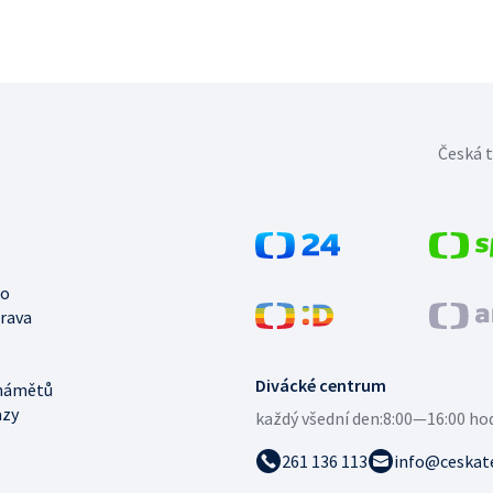
Česká t
no
trava
Divácké centrum
námětů
azy
každý všední den:
8:00—16:00 ho
261 136 113
info@ceskate