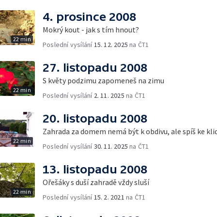
4. prosince 2008
Mokrý kout - jak s tím hnout?
22 min
Poslední vysílání
15. 12. 2025
na ČT1
27. listopadu 2008
S květy podzimu zapomeneš na zimu
22 min
Poslední vysílání
2. 11. 2025
na ČT1
20. listopadu 2008
Zahrada za domem nemá být k obdivu, ale spíš ke kli
22 min
Poslední vysílání
30. 11. 2025
na ČT1
13. listopadu 2008
Ořešáky s duší zahradě vždy sluší
22 min
Poslední vysílání
15. 2. 2021
na ČT1