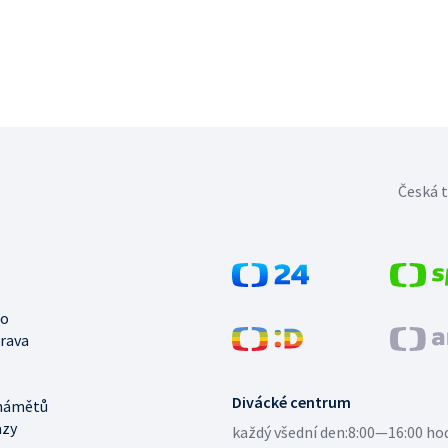
Česká t
no
trava
Divácké centrum
námětů
azy
každý všední den:
8:00—16:00 ho