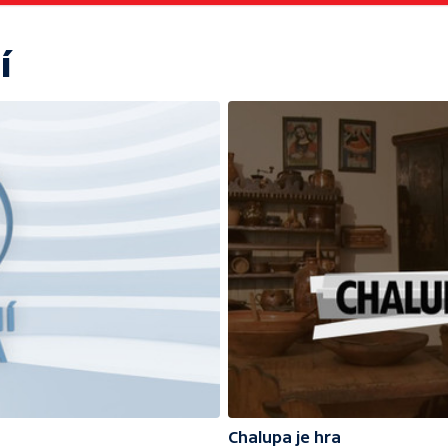
í
Chalupa je hra