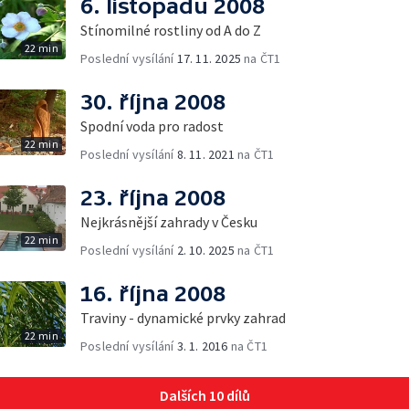
6. listopadu 2008
Stínomilné rostliny od A do Z
22 min
Poslední vysílání
17. 11. 2025
na ČT1
30. října 2008
Spodní voda pro radost
22 min
Poslední vysílání
8. 11. 2021
na ČT1
23. října 2008
Nejkrásnější zahrady v Česku
22 min
Poslední vysílání
2. 10. 2025
na ČT1
16. října 2008
Traviny - dynamické prvky zahrad
22 min
Poslední vysílání
3. 1. 2016
na ČT1
Dalších 10 dílů