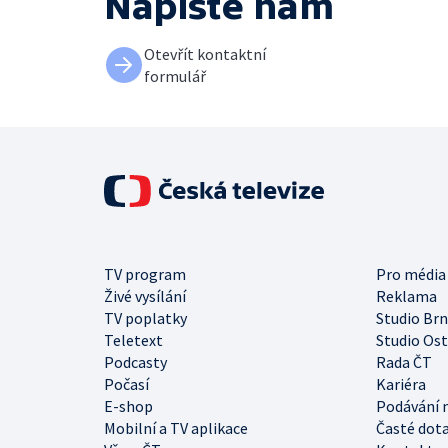
Napište nám
Otevřít kontaktní
formulář
TV program
Pro média
Živé vysílání
Reklama
TV poplatky
Studio Br
Teletext
Studio Os
Podcasty
Rada ČT
Počasí
Kariéra
E-shop
Podávání 
Mobilní a TV aplikace
Časté dot