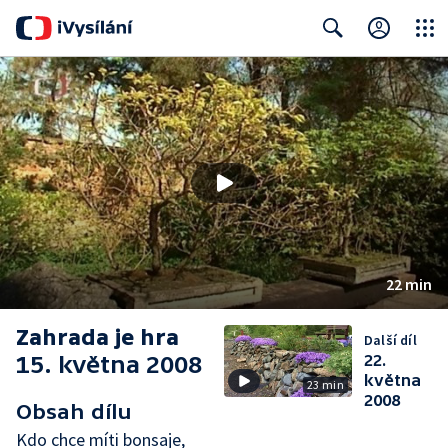
Close
Search
22 min
Zahrada je hra
Další díl
15. května 2008
22.
května
23 min
2008
Obsah dílu
Kdo chce míti bonsaje,