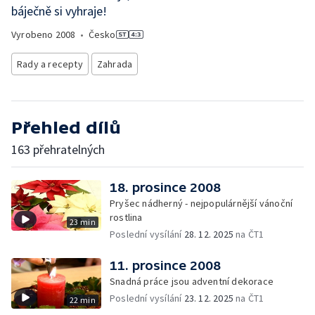
báječně si vyhraje!
Vyrobeno
2008
•
Česko
Rady a recepty
Zahrada
Přehled dílů
163 přehratelných
18. prosince 2008
Pryšec nádherný - nejpopulárnější vánoční
rostlina
23 min
Poslední vysílání
28. 12. 2025
na ČT1
11. prosince 2008
Snadná práce jsou adventní dekorace
Poslední vysílání
23. 12. 2025
na ČT1
22 min