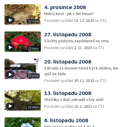
4. prosince 2008
Mokrý kout - jak s tím hnout?
Poslední vysílání
15. 12. 2025
na ČT1
22 min
27. listopadu 2008
S květy podzimu zapomeneš na zimu
Poslední vysílání
2. 11. 2025
na ČT1
22 min
20. listopadu 2008
Zahrada za domem nemá být k obdivu, ale
spíš ke klidu
22 min
Poslední vysílání
30. 11. 2025
na ČT1
13. listopadu 2008
Ořešáky s duší zahradě vždy sluší
Poslední vysílání
15. 2. 2021
na ČT1
22 min
6. listopadu 2008
Stínomilné rostliny od A do Z