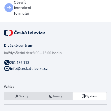
Otevřít
kontaktní
formulář
Divácké centrum
každý všední den:
8:00—16:00 hodin
261 136 113
info@ceskatelevize.cz
Vzhled
Světlý
Tmavý
Systém