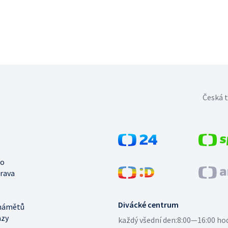
Česká t
no
trava
Divácké centrum
námětů
azy
každý všední den:
8:00—16:00 ho