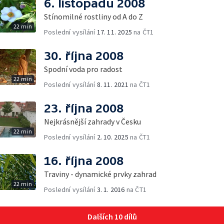
6. listopadu 2008
Stínomilné rostliny od A do Z
22 min
Poslední vysílání
17. 11. 2025
na ČT1
30. října 2008
Spodní voda pro radost
22 min
Poslední vysílání
8. 11. 2021
na ČT1
23. října 2008
Nejkrásnější zahrady v Česku
22 min
Poslední vysílání
2. 10. 2025
na ČT1
16. října 2008
Traviny - dynamické prvky zahrad
22 min
Poslední vysílání
3. 1. 2016
na ČT1
Dalších 10 dílů