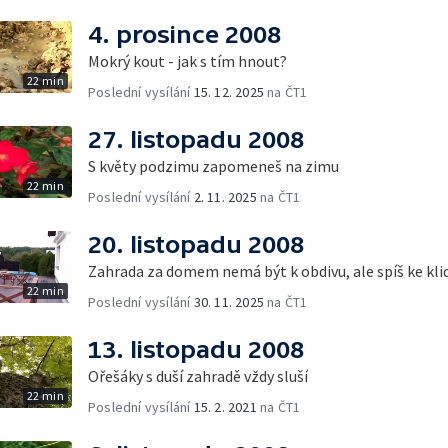
4. prosince 2008
Mokrý kout - jak s tím hnout?
22 min
Poslední vysílání
15. 12. 2025
na ČT1
27. listopadu 2008
S květy podzimu zapomeneš na zimu
22 min
Poslední vysílání
2. 11. 2025
na ČT1
20. listopadu 2008
Zahrada za domem nemá být k obdivu, ale spíš ke kli
22 min
Poslední vysílání
30. 11. 2025
na ČT1
13. listopadu 2008
Ořešáky s duší zahradě vždy sluší
22 min
Poslední vysílání
15. 2. 2021
na ČT1