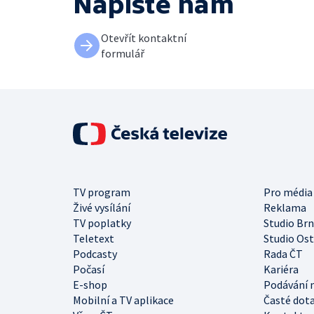
Napište nám
Otevřít kontaktní
formulář
TV program
Pro média
Živé vysílání
Reklama
TV poplatky
Studio Br
Teletext
Studio Os
Podcasty
Rada ČT
Počasí
Kariéra
E-shop
Podávání 
Mobilní a TV aplikace
Časté dot