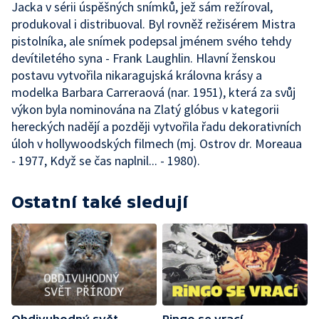
Jacka v sérii úspěšných snímků, jež sám režíroval,
produkoval i distribuoval. Byl rovněž režisérem Mistra
pistolníka, ale snímek podepsal jménem svého tehdy
devítiletého syna - Frank Laughlin. Hlavní ženskou
postavu vytvořila nikaragujská královna krásy a
modelka Barbara Carreraová (nar. 1951), která za svůj
výkon byla nominována na Zlatý glóbus v kategorii
hereckých nadějí a později vytvořila řadu dekorativních
úloh v hollywoodských filmech (mj. Ostrov dr. Moreaua
- 1977, Když se čas naplnil... - 1980).
Ostatní také sledují
Obdivuhodný svět
Ringo se vrací