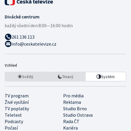
Divácké centrum
každý všední den:
8:00—16:00 hodin
261 136 113
info@ceskatelevize.cz
Vzhled
Světlý
Tmavý
Systém
TV program
Pro média
Živé vysílání
Reklama
TV poplatky
Studio Brno
Teletext
Studio Ostrava
Podcasty
Rada ČT
Počasí
Kariéra