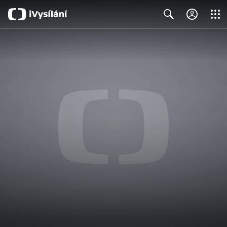
Close
Search