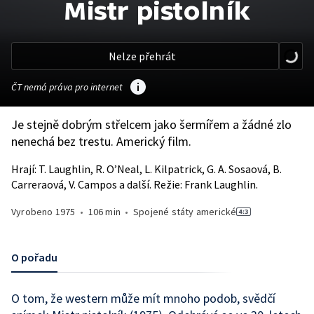
Mistr pistolník
Nelze přehrát
ČT nemá práva pro internet
Je stejně dobrým střelcem jako šermířem a žádné zlo
nenechá bez trestu. Americký film.
Hrají: T. Laughlin, R. O’Neal, L. Kilpatrick, G. A. Sosaová, B.
Carreraová, V. Campos a další. Režie: Frank Laughlin.
Vyrobeno
1975
•
106 min
•
Spojené státy americké
O pořadu
O tom, že western může mít mnoho podob, svědčí