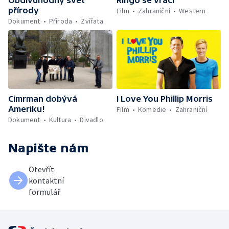
přírody
Film
Zahraniční
Western
Dokument
Příroda
Zvířata
Cimrman dobývá
I Love You Phillip Morris
Ameriku!
Film
Komedie
Zahraniční
Dokument
Kultura
Divadlo
Napište nám
Otevřít
kontaktní
formulář