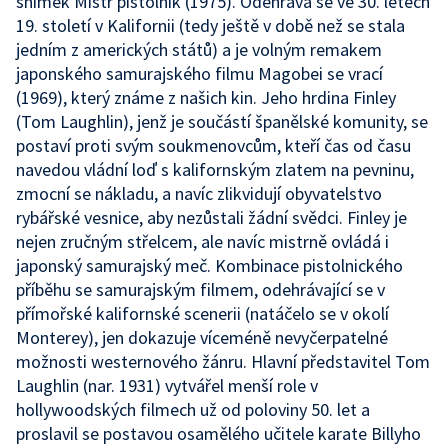
snímek Mistr pistolník (1975). Odehrává se ve 30. letech
19. století v Kalifornii (tedy ještě v době než se stala
jedním z amerických států) a je volným remakem
japonského samurajského filmu Magobei se vrací
(1969), který známe z našich kin. Jeho hrdina Finley
(Tom Laughlin), jenž je součástí španělské komunity, se
postaví proti svým soukmenovcům, kteří čas od času
navedou vládní loď s kalifornským zlatem na pevninu,
zmocní se nákladu, a navíc zlikvidují obyvatelstvo
rybářské vesnice, aby nezůstali žádní svědci. Finley je
nejen zručným střelcem, ale navíc mistrně ovládá i
japonský samurajský meč. Kombinace pistolnického
příběhu se samurajským filmem, odehrávající se v
přímořské kalifornské scenerii (natáčelo se v okolí
Monterey), jen dokazuje víceméně nevyčerpatelné
možnosti westernového žánru. Hlavní představitel Tom
Laughlin (nar. 1931) vytvářel menší role v
hollywoodských filmech už od poloviny 50. let a
proslavil se postavou osamělého učitele karate Billyho