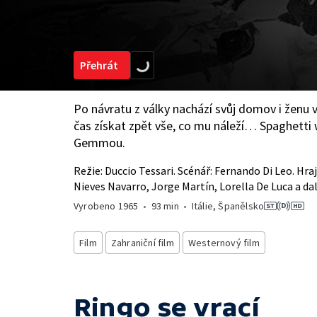
Přehrát
Po návratu z války nachází svůj domov i ženu 
čas získat zpět vše, co mu náleží… Spaghetti
Gemmou.
Režie: Duccio Tessari. Scénář: Fernando Di Leo. Hra
Nieves Navarro, Jorge Martín, Lorella De Luca a dal
Vyrobeno
1965
•
93 min
•
Itálie, Španělsko
Film
Zahraniční film
Westernový film
Ringo se vrací