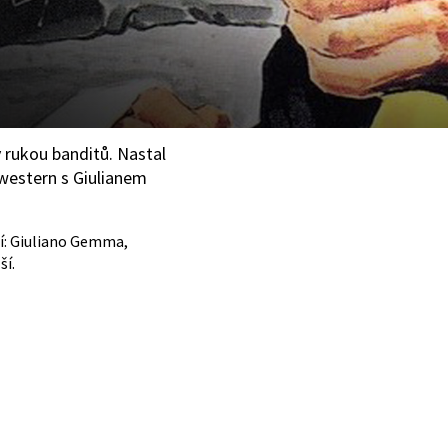
v rukou banditů. Nastal
 western s Giulianem
jí: Giuliano Gemma,
ší.