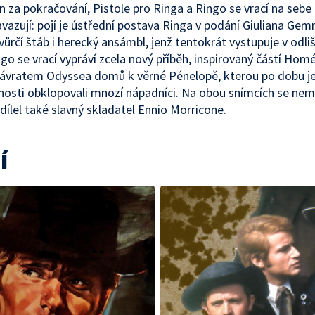
 za pokračování, Pistole pro Ringa a Ringo se vrací na sebe
avazují: pojí je ústřední postava Ringa v podání Giuliana Ge
vůrčí štáb i herecký ansámbl, jenž tentokrát vystupuje v odli
ingo se vrací vypráví zcela nový příběh, inspirovaný částí Hom
návratem Odyssea domů k věrné Pénelopě, kterou po dobu j
osti obklopovali mnozí nápadníci. Na obou snímcích se ne
ílel také slavný skladatel Ennio Morricone.
í