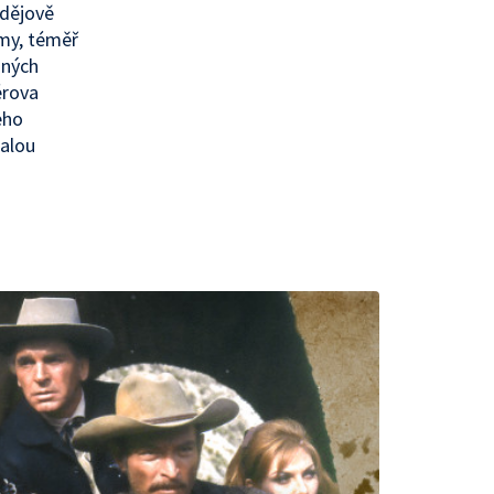
 dějově
mmy, téměř
šných
érova
eho
malou