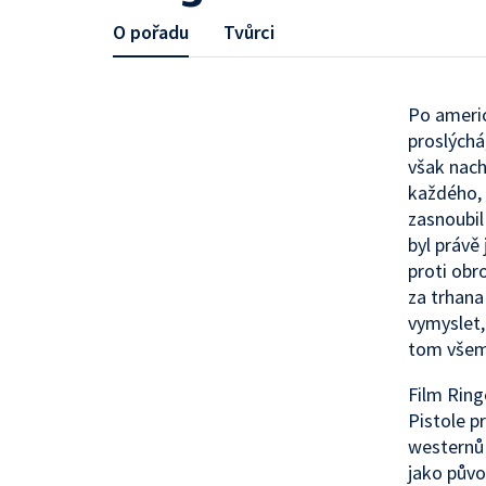
O pořadu
Tvůrci
Po ameri
proslýchá
však nachá
každého, 
zasnoubil 
byl právě
proti obr
za trhana
vymyslet, 
tom všem 
Film Ring
Pistole p
westernů 
jako půvo