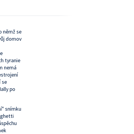
o němž se
Svůj domov
i
ce
ch tyranie
ám nemá
estrojení
í se
Hally po
ní" snímku
aghetti
úspěchu
mek