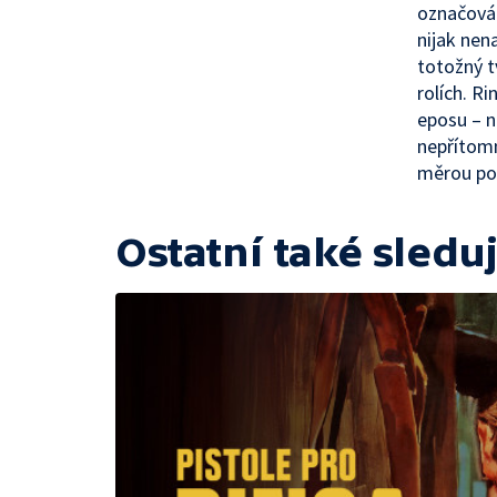
označován
nijak nen
totožný t
rolích. R
eposu – 
nepřítomn
měrou pod
Ostatní také sleduj