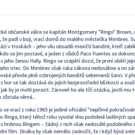
cké občanské válce se kapitán Montgomery "Ringo" Brown, 
, že padl v boji, vrací domů do malého městečka Mimbres. 
zí v troskách – jeho vilu obsadili mexičtí bandité, kteří zabil
kdo se jim postavil, a jeden z vůdců Paco Fuentes se dokon
s jeho ženou Hally. Ringo se vzápětí dozví, že první obětí jeji
 jeho otec. Do Mimbres však ruka zákona nedosáhne a on s
ovské přesile plně ozbrojených banditů sebemenší šanci. V př
 z hor se tak dostává do jejich bezprostřední blízkosti a snaž
jak by je mohl porazit. Zároveň ho ale tíží otázka, jestli mu 
zůstala věrná...
o se vrací z roku 1965 je jediné oficiální "nepřímé pokračová
ro Ringa, který téhož roku vyvolal vlnu podobně laděných sp
s hrdinou Ringem – žádný z nich však nedosáhl podobného 
dní film. Diváka by však nemělo zaskočit, že i když bývá sní