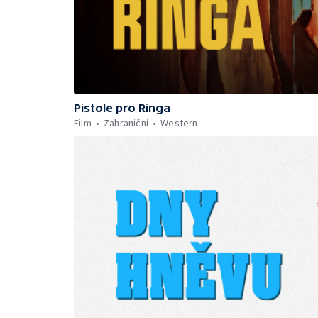
Pistole pro Ringa
Film
Zahraniční
Western