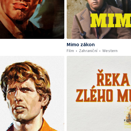
Mimo zákon
Film
Zahraniční
Western