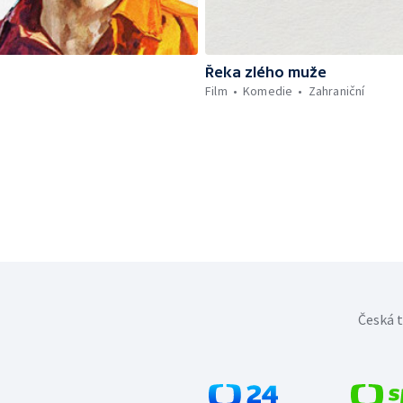
Řeka zlého muže
Film
Komedie
Zahraniční
Česká t