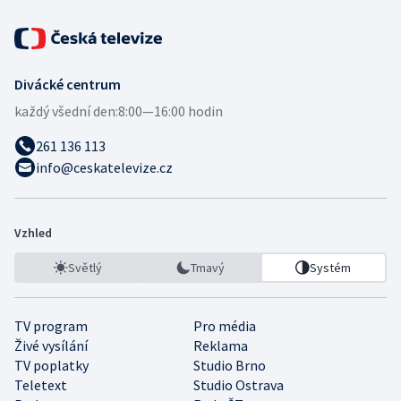
Divácké centrum
každý všední den:
8:00—16:00 hodin
261 136 113
info@ceskatelevize.cz
Vzhled
Světlý
Tmavý
Systém
TV program
Pro média
Živé vysílání
Reklama
TV poplatky
Studio Brno
Teletext
Studio Ostrava