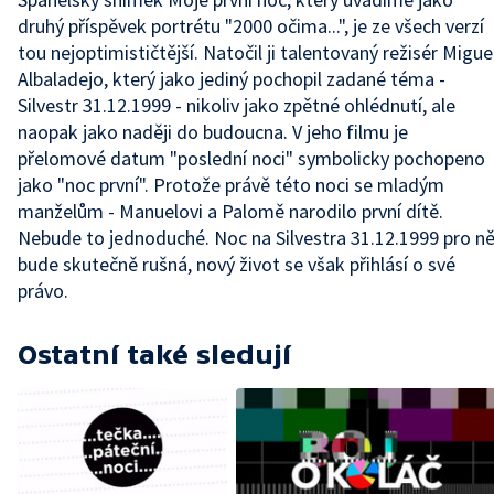
druhý příspěvek portrétu "2000 očima...", je ze všech verzí
tou nejoptimističtější. Natočil ji talentovaný režisér Migue
Albaladejo, který jako jediný pochopil zadané téma -
Silvestr 31.12.1999 - nikoliv jako zpětné ohlédnutí, ale
naopak jako naději do budoucna. V jeho filmu je
přelomové datum "poslední noci" symbolicky pochopeno
jako "noc první". Protože právě této noci se mladým
manželům - Manuelovi a Palomě narodilo první dítě.
Nebude to jednoduché. Noc na Silvestra 31.12.1999 pro n
bude skutečně rušná, nový život se však přihlásí o své
právo.
Ostatní také sledují