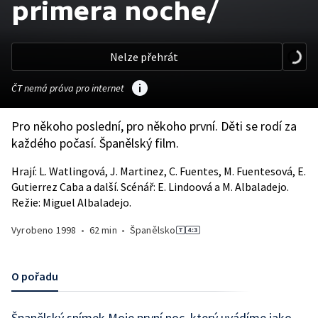
primera noche/
Nelze přehrát
ČT nemá práva pro internet
Pro někoho poslední, pro někoho první. Děti se rodí za
každého počasí. Španělský film.
Hrají: L. Watlingová, J. Martinez, C. Fuentes, M. Fuentesová, E.
Gutierrez Caba a další. Scénář: E. Lindoová a M. Albaladejo.
Režie: Miguel Albaladejo.
Vyrobeno
1998
•
62 min
•
Španělsko
O pořadu
Španělský snímek Moje první noc, který uvádíme jako