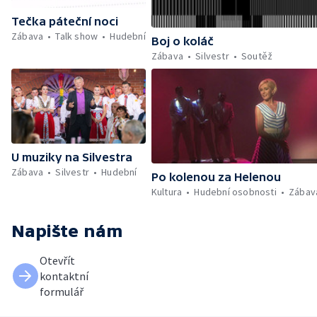
Tečka páteční noci
Zábava
Talk show
Hudební
Boj o koláč
Zábava
Silvestr
Soutěž
U muziky na Silvestra
Zábava
Silvestr
Hudební
Po kolenou za Helenou
Kultura
Hudební osobnosti
Zábav
Napište nám
Otevřít
kontaktní
formulář