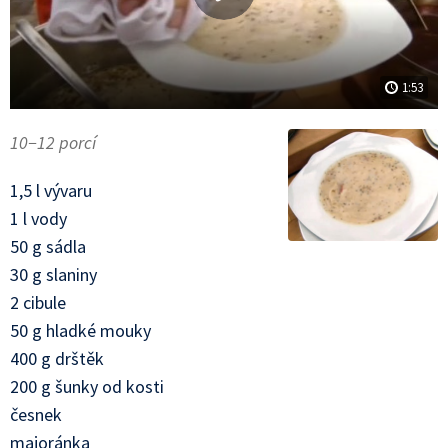
1:53
10−12 porcí
1,5 l vývaru
1 l vody
50 g sádla
30 g slaniny
2 cibule
50 g hladké mouky
400 g drštěk
200 g šunky od kosti
česnek
majoránka