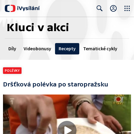
Close
Search
Kluci v akci
Díly
Videobonusy
Recepty
Tematické cykly
POLÉVKY
Dršťková polévka po staropražsku