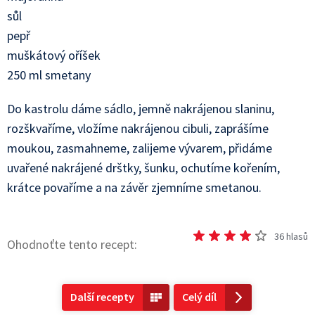
sůl
pepř
muškátový oříšek
250 ml smetany
Do kastrolu dáme sádlo, jemně nakrájenou slaninu,
rozškvaříme, vložíme nakrájenou cibuli, zaprášíme
moukou, zasmahneme, zalijeme vývarem, přidáme
uvařené nakrájené drštky, šunku, ochutíme kořením,
krátce povaříme a na závěr zjemníme smetanou.
36
hlasů
Ohodnoťte tento recept:
Další recepty
Celý díl