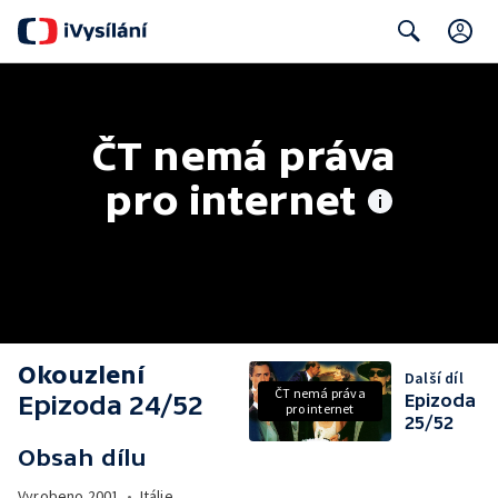
C
Search
ČT nemá práva 
pro internet
Okouzlení
Další díl
ČT nemá práva
Epizoda 24/52
Epizoda
pro internet
25/52
Obsah dílu
Vyrobeno
2001
•
Itálie