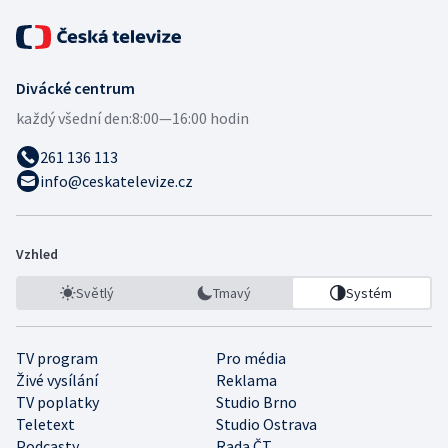
Divácké centrum
každý všední den:
8:00—16:00 hodin
261 136 113
info@ceskatelevize.cz
Vzhled
Světlý
Tmavý
Systém
TV program
Pro média
Živé vysílání
Reklama
TV poplatky
Studio Brno
Teletext
Studio Ostrava
Podcasty
Rada ČT