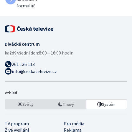
formulář
Divácké centrum
každý všední den:
8:00—16:00 hodin
261 136 113
info@ceskatelevize.cz
Vzhled
Světlý
Tmavý
Systém
TV program
Pro média
Živé vysílání
Reklama