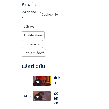
Karolína
Vyrobeno
•
Česko
2017
Zábava
Reality show
Společnost
Děti a mládež
Části dílu
Jitk
01:31
a
Zd
24:55
en
ka