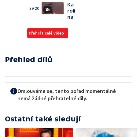
Ka
39:20
rolí
na
Přehrát celé video
Přehled dílů
Omlouváme se, tento pořad momentálně
nemá žádné přehratelné díly.
Ostatní také sledují