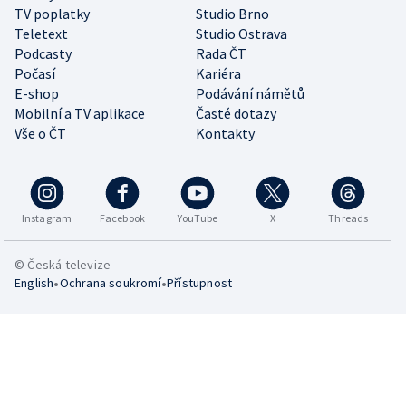
TV poplatky
Studio Brno
Teletext
Studio Ostrava
Podcasty
Rada ČT
Počasí
Kariéra
E-shop
Podávání námětů
Mobilní a TV aplikace
Časté dotazy
Vše o ČT
Kontakty
Instagram
Facebook
YouTube
X
Threads
© Česká televize
•
•
English
Ochrana soukromí
Přístupnost