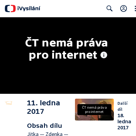
Cl
Search
ČT nemá práva 
pro internet
11. ledna
Další
ČT nemá práva
díl
2017
pro internet
18.
ledna
Obsah dílu
2017
Jitka — Zdenka —