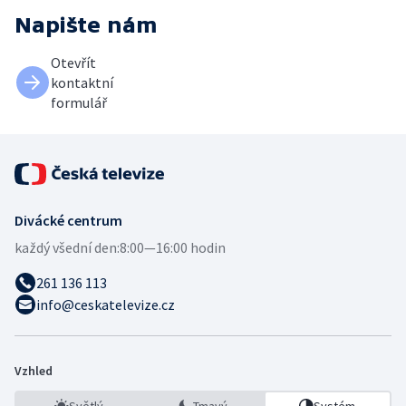
Napište nám
Otevřít
kontaktní
formulář
Divácké centrum
každý všední den:
8:00—16:00 hodin
261 136 113
info@ceskatelevize.cz
Vzhled
Světlý
Tmavý
Systém