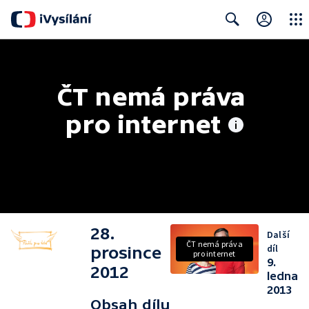
Close
Search
ČT nemá práva 
pro internet
28.
Další
ČT nemá práva
díl
prosince
pro internet
9.
2012
ledna
2013
Obsah dílu