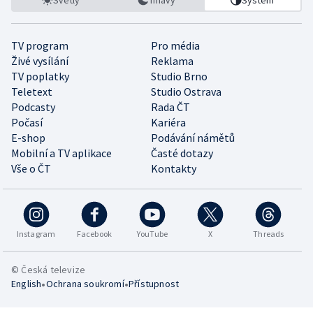
TV program
Pro média
Živé vysílání
Reklama
TV poplatky
Studio Brno
Teletext
Studio Ostrava
Podcasty
Rada ČT
Počasí
Kariéra
E-shop
Podávání námětů
Mobilní a TV aplikace
Časté dotazy
Vše o ČT
Kontakty
Instagram
Facebook
YouTube
X
Threads
© Česká televize
•
•
English
Ochrana soukromí
Přístupnost