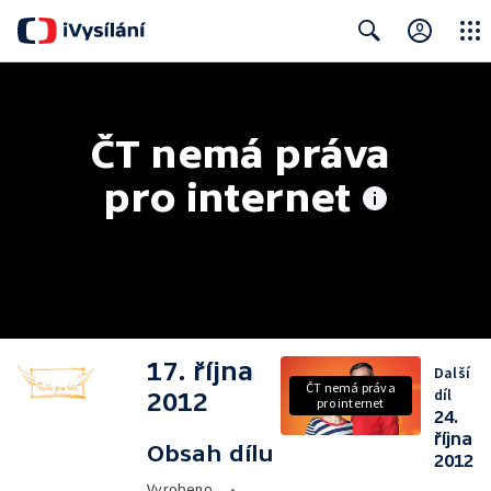
Close
Search
ČT nemá práva 
pro internet
17. října
Další
ČT nemá práva
díl
2012
pro internet
24.
října
Obsah dílu
2012
Vyrobeno
•