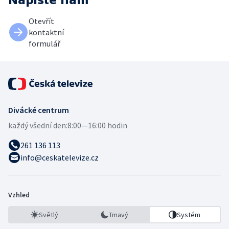
Otevřít
kontaktní
formulář
Divácké centrum
každý všední den:
8:00—16:00 hodin
261 136 113
info@ceskatelevize.cz
Vzhled
Světlý
Tmavý
Systém