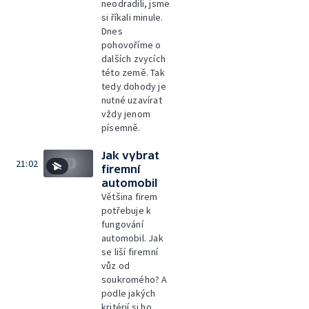
neodradili, jsme
si říkali minule.
Dnes
pohovoříme o
dalších zvycích
této země. Tak
tedy dohody je
nutné uzavírat
vždy jenom
písemně.
Jak vybrat
21:02
firemní
automobil
Většina firem
potřebuje k
fungování
automobil. Jak
se liší firemní
vůz od
soukromého? A
podle jakých
kritérií si ho