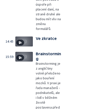
úspoře při
placení daní, na
straně druhé ale
budou mít vliv na
změnu
formulářů.
Ve zkratce
14:45
Brainstormin
15:59
g
Brainstorming je
z angličtiny
volně přeloženo
jako bouření
mozků. V praxi je
řada manažerů -
podnikatelů, ale
i lidí v běžném
životě
postavena před