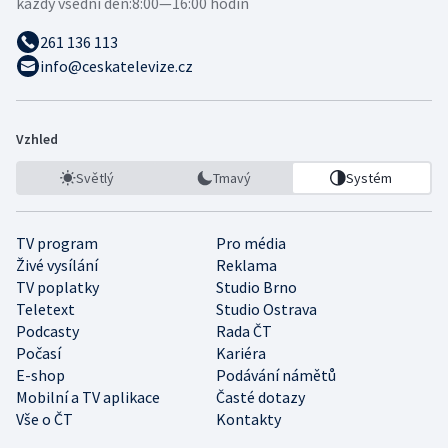
každý všední den:
8:00—16:00 hodin
261 136 113
info@ceskatelevize.cz
Vzhled
Světlý
Tmavý
Systém
TV program
Pro média
Živé vysílání
Reklama
TV poplatky
Studio Brno
Teletext
Studio Ostrava
Podcasty
Rada ČT
Počasí
Kariéra
E-shop
Podávání námětů
Mobilní a TV aplikace
Časté dotazy
Vše o ČT
Kontakty