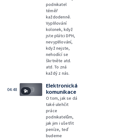
podnikatel
téměř
každodenně.
Vyplňování
kolonek, když
jste plátci DPH,
nevyplňování,
když nejste,
nehodící se
škrtněte atd.
atd. To zná
každý z nás.
Elektronická
04:48
komunikace
O tom, jak se dá
také ulehčit
práce
podnikatelům,
jak jim i ušetřit
peníze, teď
budeme