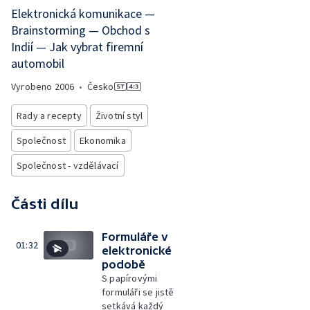
Elektronická komunikace —
Brainstorming — Obchod s
Indií — Jak vybrat firemní
automobil
Vyrobeno
2006
•
Česko
Rady a recepty
Životní styl
Společnost
Ekonomika
Společnost - vzdělávací
Části dílu
Formuláře v
01:32
elektronické
podobě
S papírovými
formuláři se jistě
setkává každý