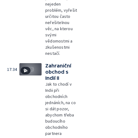
nejeden
problém, vyřešit
určitou často
neřešitelnou
věc, na kterou
svými
vědomostmi a
zkušenostmi
nestačí.
Zahraniční
17:34
obchod s
Indií II
Jak to chodí v
Indii při
obchodních
jednáních, na co
si dát pozor,
abychom třeba
budoucího
obchodního
partnera