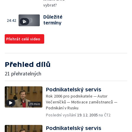
vybrat?
Důležité
24:42
termíny
Přehrát celé video
Přehled dílů
21 přehratelných
Podnikatelský servis
Rok 2006 pro podnikatele — Autor
Večerníčků — Motivace zaměstnanců —
29 min
Podnikání v Rusku
Poslední vysílání
19. 12. 2005
na ČT2
Podnikatelský servis