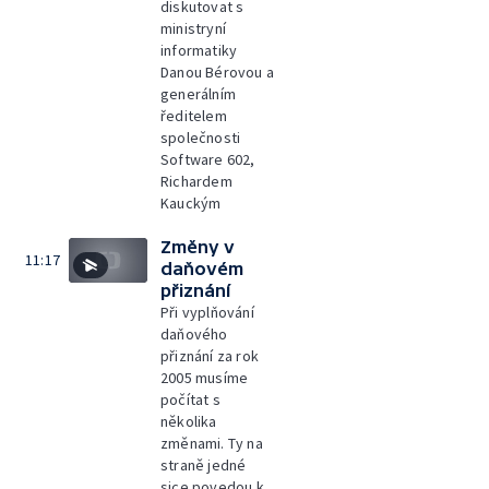
diskutovat s
ministryní
informatiky
Danou Bérovou a
generálním
ředitelem
společnosti
Software 602,
Richardem
Kauckým
Změny v
11:17
daňovém
přiznání
Při vyplňování
daňového
přiznání za rok
2005 musíme
počítat s
několika
změnami. Ty na
straně jedné
sice povedou k