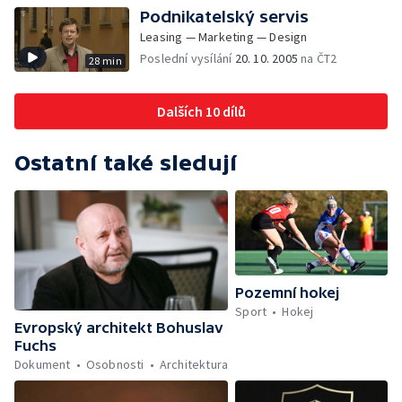
Podnikatelský servis
Leasing — Marketing — Design
Poslední vysílání
20. 10. 2005
na ČT2
28 min
Dalších 10 dílů
Ostatní také sledují
Pozemní hokej
Sport
Hokej
Evropský architekt Bohuslav
Fuchs
Dokument
Osobnosti
Architektura