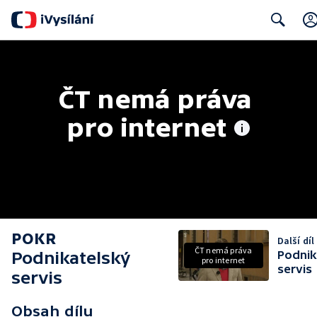
Search
ČT nemá práva 
pro internet
POKR
Další díl
ČT nemá práva
Podnikatelský
Podnik
pro internet
servis
servis
Obsah dílu