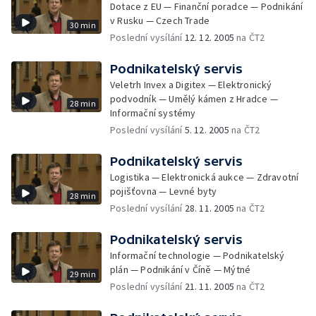
Dotace z EU — Finanční poradce — Podnikání
v Rusku — Czech Trade
30 min
Poslední vysílání
12. 12. 2005
na ČT2
Podnikatelský servis
Veletrh Invex a Digitex — Elektronický
podvodník — Umělý kámen z Hradce —
28 min
Informační systémy
Poslední vysílání
5. 12. 2005
na ČT2
Podnikatelský servis
Logistika — Elektronická aukce — Zdravotní
pojišťovna — Levné byty
28 min
Poslední vysílání
28. 11. 2005
na ČT2
Podnikatelský servis
Informační technologie — Podnikatelský
plán — Podnikání v Číně — Mýtné
29 min
Poslední vysílání
21. 11. 2005
na ČT2