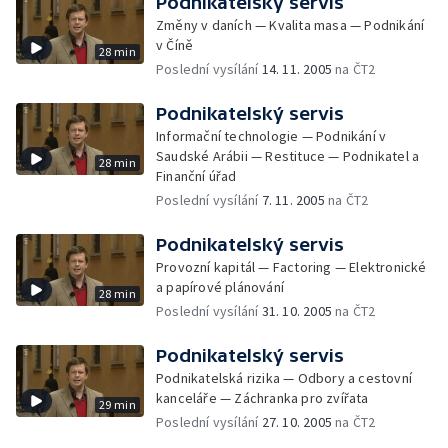
Podnikatelský servis
Změny v daních — Kvalita masa — Podnikání
v Číně
28 min
Poslední vysílání
14. 11. 2005
na ČT2
Podnikatelský servis
Informační technologie — Podnikání v
Saudské Arábii — Restituce — Podnikatel a
28 min
Finanční úřad
Poslední vysílání
7. 11. 2005
na ČT2
Podnikatelský servis
Provozní kapitál — Factoring — Elektronické
a papírové plánování
28 min
Poslední vysílání
31. 10. 2005
na ČT2
Podnikatelský servis
Podnikatelská rizika — Odbory a cestovní
kanceláře — Záchranka pro zvířata
29 min
Poslední vysílání
27. 10. 2005
na ČT2