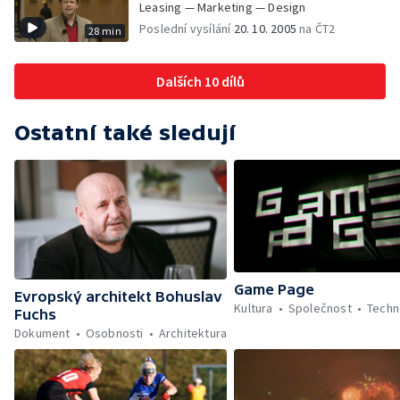
Leasing — Marketing — Design
Poslední vysílání
20. 10. 2005
na ČT2
28 min
Dalších 10 dílů
Ostatní také sledují
Game Page
Evropský architekt Bohuslav
Kultura
Společnost
Techn
Fuchs
Dokument
Osobnosti
Architektura