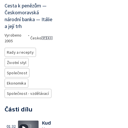
Cesta k penězům —
Českomoravská
národní banka — Itálie
a její trh
Vyrobeno
•
Česko
2005
Rady a recepty
Životní styl
Společnost
Ekonomika
Společnost - vzdělávací
Části dílu
Kud
01:32