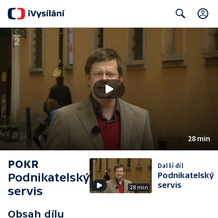
C
Search
28 min
POKR
Další díl
Podnikatelský
Podnikatelský
servis
28 min
servis
Obsah dílu