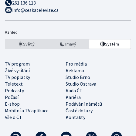
261 136 113
info@ceskatelevize.cz
Vzhled
Světlý
Tmavý
Systém
TV program
Pro média
Živé vysílání
Reklama
TV poplatky
Studio Brno
Teletext
Studio Ostrava
Podcasty
Rada ČT
Počasí
Kariéra
E-shop
Podávání námětů
Mobilní a TV aplikace
Časté dotazy
Vše o ČT
Kontakty