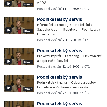
v Číně
28 min
Poslední vysílání
14. 11. 2005
na ČT2
Podnikatelský servis
Informační technologie — Podnikání v
Saudské Arábii — Restituce — Podnikatel a
28 min
Finanční úřad
Poslední vysílání
7. 11. 2005
na ČT2
Podnikatelský servis
Provozní kapitál — Factoring — Elektronické
a papírové plánování
28 min
Poslední vysílání
31. 10. 2005
na ČT2
Podnikatelský servis
Podnikatelská rizika — Odbory a cestovní
kanceláře — Záchranka pro zvířata
29 min
Poslední vysílání
27. 10. 2005
na ČT2
Podnikatelský servis