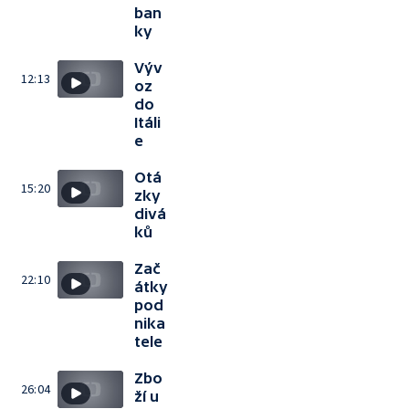
ban
ky
Výv
12:13
oz
do
Itáli
e
Otá
15:20
zky
divá
ků
Zač
22:10
átky
pod
nika
tele
Zbo
26:04
ží u