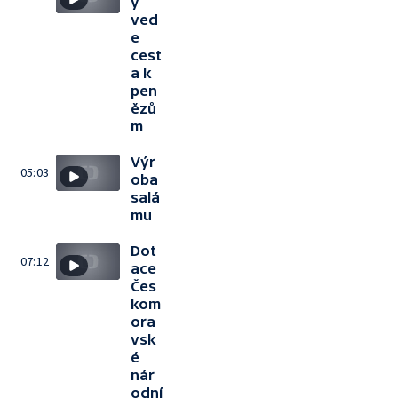
y
ved
e
cest
a k
pen
ězů
m
Výr
05:03
oba
salá
mu
Dot
07:12
ace
Čes
kom
ora
vsk
é
nár
odní