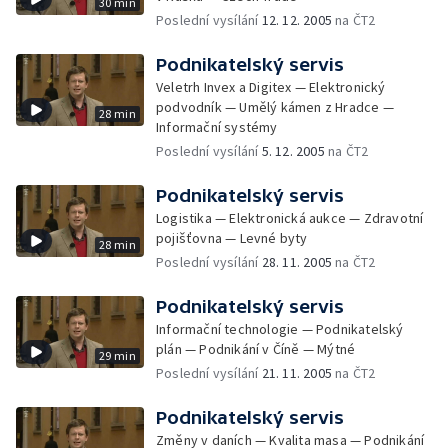
30 min
Poslední vysílání
12. 12. 2005
na ČT2
Podnikatelský servis
Veletrh Invex a Digitex — Elektronický
podvodník — Umělý kámen z Hradce —
28 min
Informační systémy
Poslední vysílání
5. 12. 2005
na ČT2
Podnikatelský servis
Logistika — Elektronická aukce — Zdravotní
pojišťovna — Levné byty
28 min
Poslední vysílání
28. 11. 2005
na ČT2
Podnikatelský servis
Informační technologie — Podnikatelský
plán — Podnikání v Číně — Mýtné
29 min
Poslední vysílání
21. 11. 2005
na ČT2
Podnikatelský servis
Změny v daních — Kvalita masa — Podnikání