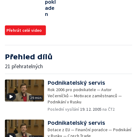
pokl
ade
n
Přehrát celé video
Přehled dílů
21 přehratelných
Podnikatelský servis
Rok 2006 pro podnikatele — Autor
Večerníčků — Motivace zaměstnanců —
29 min
Podnikání v Rusku
Poslední vysílání
19. 12. 2005
na ČT2
Podnikatelský servis
Dotace z EU — Finanční poradce — Podnikání
v Rusku — Czech Trade