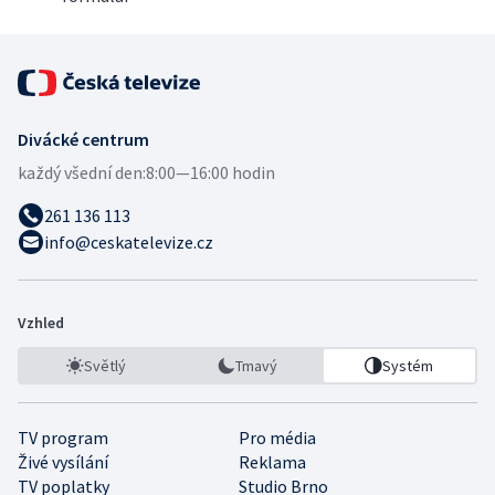
Divácké centrum
každý všední den:
8:00—16:00 hodin
261 136 113
info@ceskatelevize.cz
Vzhled
Světlý
Tmavý
Systém
TV program
Pro média
Živé vysílání
Reklama
TV poplatky
Studio Brno