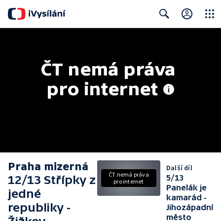
Close
Search
ČT nemá práva 
pro internet
Praha mizerná
Další díl
ČT nemá práva
12/13 Střípky z
5/13
pro internet
Panelák je
jedné
kamarád -
republiky -
Jihozápadní
město