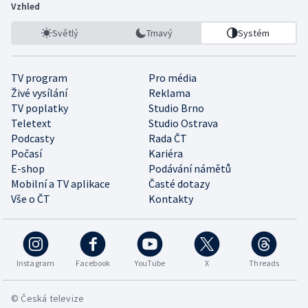
Vzhled
Světlý
Tmavý
Systém
TV program
Pro média
Živé vysílání
Reklama
TV poplatky
Studio Brno
Teletext
Studio Ostrava
Podcasty
Rada ČT
Počasí
Kariéra
E-shop
Podávání námětů
Mobilní a TV aplikace
Časté dotazy
Vše o ČT
Kontakty
Instagram
Facebook
YouTube
X
Threads
© Česká televize