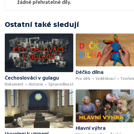
žádné přehratelné díly.
Ostatní také sledují
Déčko dílna
Čechoslováci v gulagu
Pro děti
Vzdělávací
Tvořen
Dokument
Historie
Spravedlnost
Hlavní výhra
Vyvoleni k utrpení