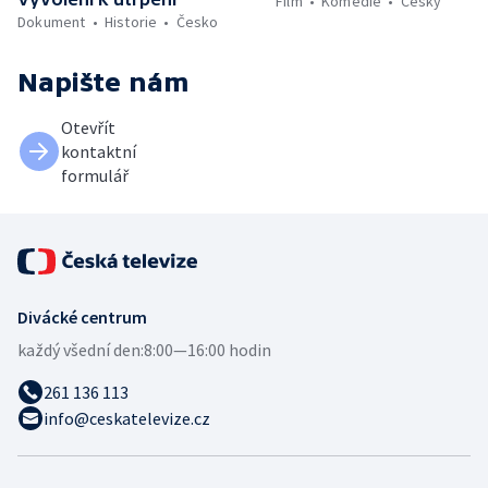
Film
Komedie
Český
Dokument
Historie
Česko
Napište nám
Otevřít
kontaktní
formulář
Divácké centrum
každý všední den:
8:00—16:00 hodin
261 136 113
info@ceskatelevize.cz