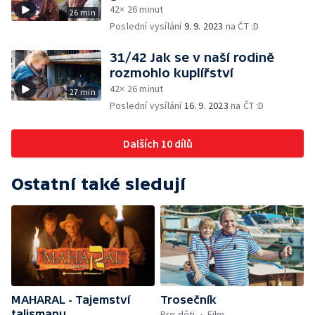
42× 26 minut
26 min
Poslední vysílání
9. 9. 2023
na ČT :D
31/42 Jak se v naší rodině
rozmohlo kuplířství
42× 26 minut
27 min
Poslední vysílání
16. 9. 2023
na ČT :D
Dalších 10 dílů
Ostatní také sledují
MAHARAL - Tajemství
Trosečník
talismanu
Pro děti
Film