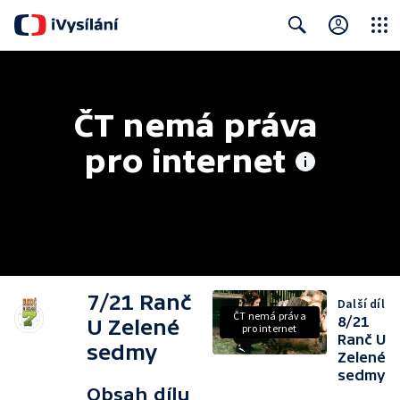
Close
Search
ČT nemá práva 
pro internet
7/21 Ranč
Další díl
ČT nemá práva
8/21
U Zelené
pro internet
Ranč U
sedmy
Zelené
sedmy
Obsah dílu