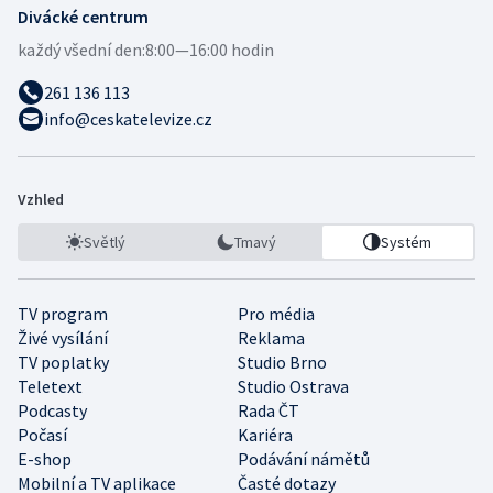
Divácké centrum
každý všední den:
8:00—16:00 hodin
261 136 113
info@ceskatelevize.cz
Vzhled
Světlý
Tmavý
Systém
TV program
Pro média
Živé vysílání
Reklama
TV poplatky
Studio Brno
Teletext
Studio Ostrava
Podcasty
Rada ČT
Počasí
Kariéra
E-shop
Podávání námětů
Mobilní a TV aplikace
Časté dotazy