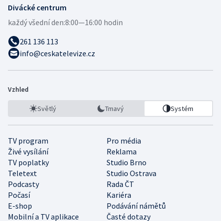
Divácké centrum
každý všední den:
8:00—16:00 hodin
261 136 113
info@ceskatelevize.cz
Vzhled
Světlý
Tmavý
Systém
TV program
Pro média
Živé vysílání
Reklama
TV poplatky
Studio Brno
Teletext
Studio Ostrava
Podcasty
Rada ČT
Počasí
Kariéra
E-shop
Podávání námětů
Mobilní a TV aplikace
Časté dotazy