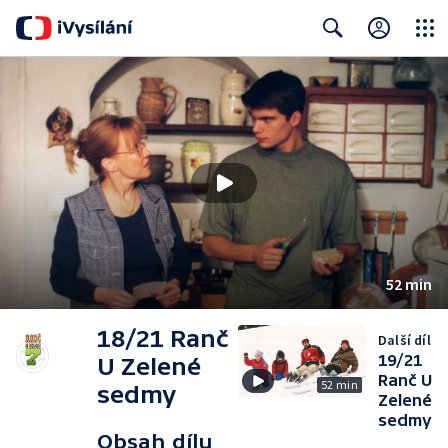
Close
Search
52 min
18/21 Ranč
Další díl
19/21
U Zelené
Ranč U
52 min
sedmy
Zelené
sedmy
Obsah dílu