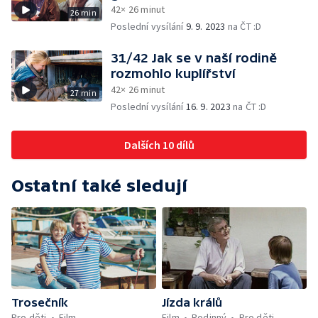
42× 26 minut
26 min
Poslední vysílání
9. 9. 2023
na ČT :D
31/42 Jak se v naší rodině
rozmohlo kuplířství
42× 26 minut
27 min
Poslední vysílání
16. 9. 2023
na ČT :D
Dalších 10 dílů
Ostatní také sledují
Trosečník
Jízda králů
Pro děti
Film
Film
Rodinný
Pro děti