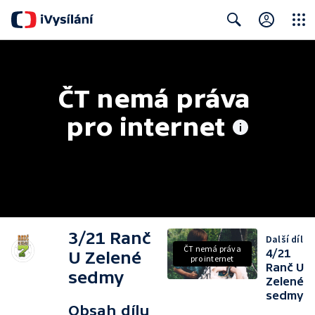
Close
Search
ČT nemá práva 
pro internet
3/21 Ranč
Další díl
ČT nemá práva
4/21
U Zelené
pro internet
Ranč U
sedmy
Zelené
sedmy
Obsah dílu