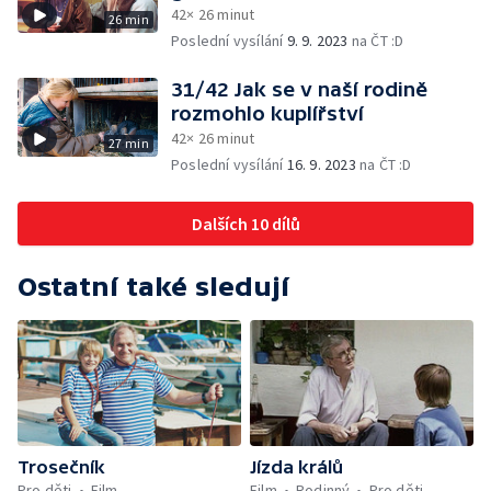
42× 26 minut
26 min
Poslední vysílání
9. 9. 2023
na ČT :D
31/42 Jak se v naší rodině
rozmohlo kuplířství
42× 26 minut
27 min
Poslední vysílání
16. 9. 2023
na ČT :D
Dalších 10 dílů
Ostatní také sledují
Trosečník
Jízda králů
Pro děti
Film
Film
Rodinný
Pro děti