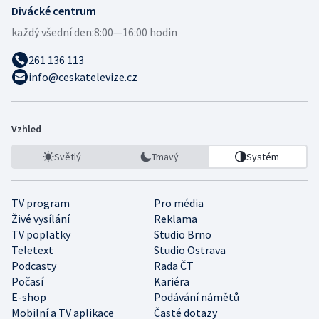
Divácké centrum
každý všední den:
8:00—16:00 hodin
261 136 113
info@ceskatelevize.cz
Vzhled
Světlý
Tmavý
Systém
TV program
Pro média
Živé vysílání
Reklama
TV poplatky
Studio Brno
Teletext
Studio Ostrava
Podcasty
Rada ČT
Počasí
Kariéra
E-shop
Podávání námětů
Mobilní a TV aplikace
Časté dotazy