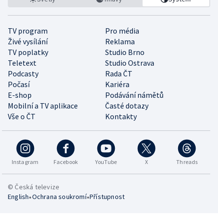
TV program
Pro média
Živé vysílání
Reklama
TV poplatky
Studio Brno
Teletext
Studio Ostrava
Podcasty
Rada ČT
Počasí
Kariéra
E-shop
Podávání námětů
Mobilní a TV aplikace
Časté dotazy
Vše o ČT
Kontakty
Instagram
Facebook
YouTube
X
Threads
© Česká televize
•
•
English
Ochrana soukromí
Přístupnost