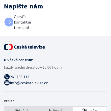
Napište nám
Otevřít
kontaktní
formulář
Divácké centrum
každý všední den:
8:00—16:00 hodin
261 136 113
info@ceskatelevize.cz
Vzhled
Světlý
Tmavý
Systém