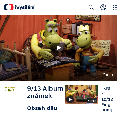
Clos
Search
7 min
9/13 Album
Další
díl
známek
10/13
6 min
Ping
Obsah dílu
pong