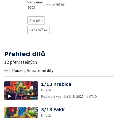
Vyrobeno
•
Česko
2003
Pro děti
Večerníček
Přehled dílů
12 přehratelných
Pouze přehratelné díly
1/13 Krabice
II. řada
Poslední vysílání
8. 8. 2025
na ČT :D
6 min
3/13 Fakír
II. řada