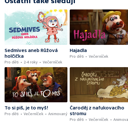
Ostatní také sledují
Sedmives aneb Růžová
Hajadla
holčička
Pro děti
Večerníček
Pro děti
2-4 roky
Večerníček
To si piš, je to myš!
Čaroděj z nafukovacího
stromu
Pro děti
Večerníček
Animovaný
Pro děti
Večerníček
Animov