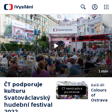
Close
Search
1 min
ČT podporuje
Další díl
ČT nemá práva
kulturu
Colours
pro internet
of
Svatováclavský
Ostrava
hudební festival
2022