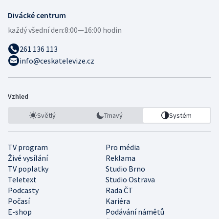
Divácké centrum
každý všední den:
8:00—16:00 hodin
261 136 113
info@ceskatelevize.cz
Vzhled
Světlý
Tmavý
Systém
TV program
Pro média
Živé vysílání
Reklama
TV poplatky
Studio Brno
Teletext
Studio Ostrava
Podcasty
Rada ČT
Počasí
Kariéra
E-shop
Podávání námětů