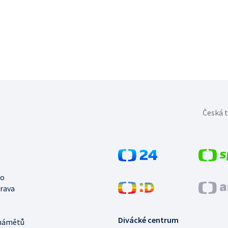
Česká t
no
trava
Divácké centrum
námětů