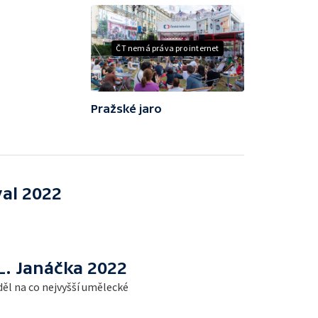
ČT nemá práva pro internet
Pražské jaro
val 2022
L. Janáčka 2022
ěl na co nejvyšší umělecké