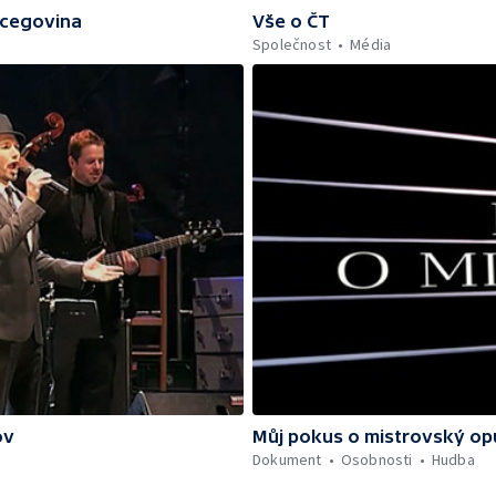
rcegovina
Vše o ČT
Společnost
Média
ov
Můj pokus o mistrovský op
Dokument
Osobnosti
Hudba