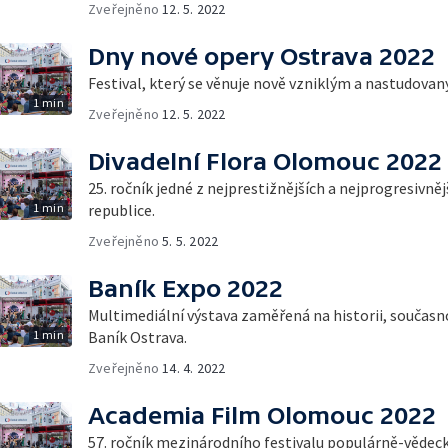
Zveřejněno
12. 5. 2022
Dny nové opery Ostrava 2022
Festival, který se věnuje nově vzniklým a nastudov
1 min
Zveřejněno
12. 5. 2022
Divadelní Flora Olomouc 2022
25. ročník jedné z nejprestižnějších a nejprogresivněj
1 min
republice.
Zveřejněno
5. 5. 2022
Baník Expo 2022
Multimediální výstava zaměřená na historii, součas
1 min
Baník Ostrava.
Zveřejněno
14. 4. 2022
Academia Film Olomouc 2022
57. ročník mezinárodního festivalu populárně-vědeck