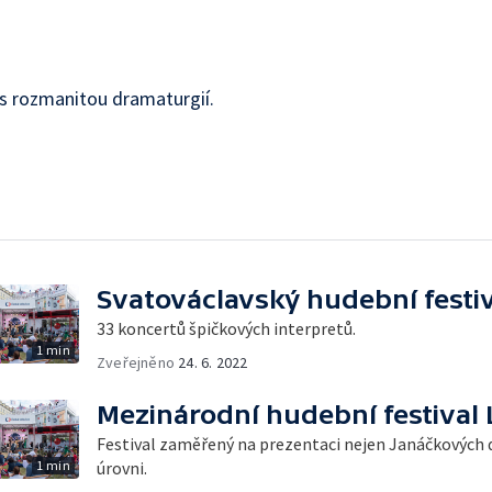
 s rozmanitou dramaturgií.
Svatováclavský hudební festi
33 koncertů špičkových interpretů.
1 min
Zveřejněno
24. 6. 2022
Mezinárodní hudební festival 
Festival zaměřený na prezentaci nejen Janáčkových d
1 min
úrovni.