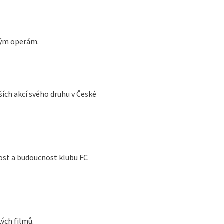
aným operám.
ších akcí svého druhu v České
nost a budoucnost klubu FC
ých filmů.