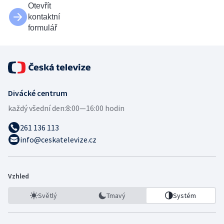
Otevřít
kontaktní
formulář
Divácké centrum
každý všední den:
8:00—16:00 hodin
261 136 113
info@ceskatelevize.cz
Vzhled
Světlý
Tmavý
Systém