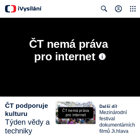
Close
Search
ČT nemá práva 
pro internet
ČT podporuje
Další díl
ČT nemá práva
Mezinárodní
kulturu
pro internet
festival
Týden vědy a
dokumentárních
techniky
filmů Ji.hlava