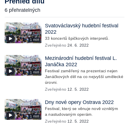
Přehled dílů
6 přehratelných
Svatováclavský hudební festival
2022
33 koncertů špičkových interpretů.
1 min
Zveřejněno
24. 6. 2022
Mezinárodní hudební festival L.
Janáčka 2022
Festival zaměřený na prezentaci nejen
1 min
Janáčkových děl na co nejvyšší umělecké
úrovni.
Zveřejněno
12. 5. 2022
Dny nové opery Ostrava 2022
Festival, který se věnuje nově vzniklým
a nastudovaným operám.
1 min
Zveřejněno
12. 5. 2022