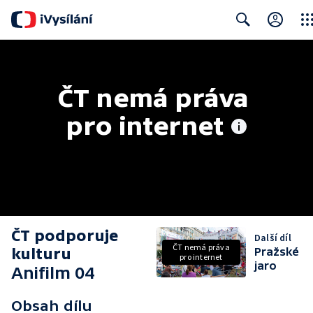
Clos
Search
ČT nemá práva 
pro internet
ČT podporuje
Další díl
ČT nemá práva
kulturu
Pražské
pro internet
jaro
Anifilm 04
Obsah dílu