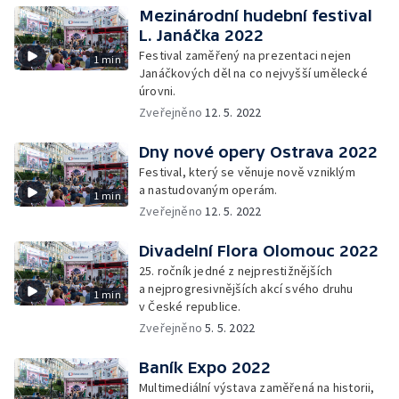
Mezinárodní hudební festival
L. Janáčka 2022
Festival zaměřený na prezentaci nejen
1 min
Janáčkových děl na co nejvyšší umělecké
úrovni.
Zveřejněno
12. 5. 2022
Dny nové opery Ostrava 2022
Festival, který se věnuje nově vzniklým
a nastudovaným operám.
1 min
Zveřejněno
12. 5. 2022
Divadelní Flora Olomouc 2022
25. ročník jedné z nejprestižnějších
a nejprogresivnějších akcí svého druhu
1 min
v České republice.
Zveřejněno
5. 5. 2022
Baník Expo 2022
Multimediální výstava zaměřená na historii,