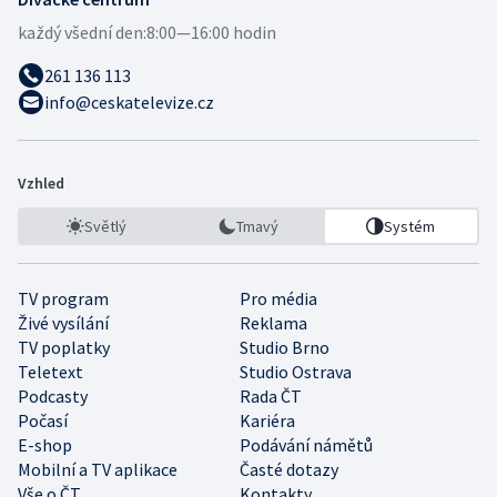
každý všední den:
8:00—16:00 hodin
261 136 113
info@ceskatelevize.cz
Vzhled
Světlý
Tmavý
Systém
TV program
Pro média
Živé vysílání
Reklama
TV poplatky
Studio Brno
Teletext
Studio Ostrava
Podcasty
Rada ČT
Počasí
Kariéra
E-shop
Podávání námětů
Mobilní a TV aplikace
Časté dotazy
Vše o ČT
Kontakty