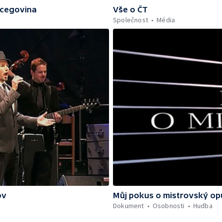
rcegovina
Vše o ČT
Společnost
Média
ov
Můj pokus o mistrovský op
Dokument
Osobnosti
Hudba