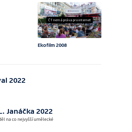
ČT nemá práva pro internet
Ekofilm 2008
val 2022
L. Janáčka 2022
ěl na co nejvyšší umělecké