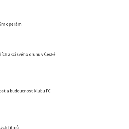
aným operám.
ších akcí svého druhu v České
nost a budoucnost klubu FC
ých filmů.