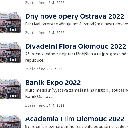
Zveřejněno
12. 5. 2022
Dny nové opery Ostrava 2022
Festival, který se věnuje nově vzniklým a nastudov
1 min
Zveřejněno
12. 5. 2022
Divadelní Flora Olomouc 2022
25. ročník jedné z nejprestižnějších a nejprogresivněj
1 min
republice.
Zveřejněno
5. 5. 2022
Baník Expo 2022
Multimediální výstava zaměřená na historii, součas
1 min
Baník Ostrava.
Zveřejněno
14. 4. 2022
Academia Film Olomouc 2022
57. ročník mezinárodního festivalu populárně-vědeck