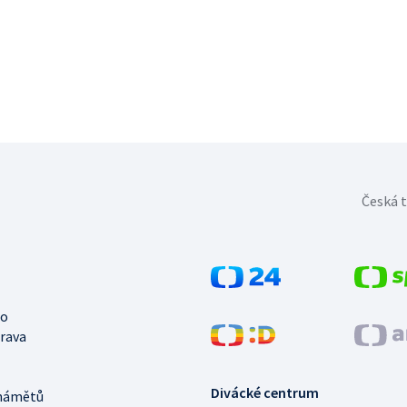
Česká t
no
trava
Divácké centrum
námětů