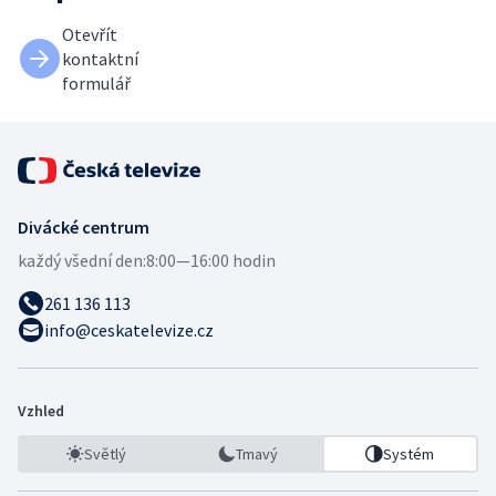
Otevřít
kontaktní
formulář
Divácké centrum
každý všední den:
8:00—16:00 hodin
261 136 113
info@ceskatelevize.cz
Vzhled
Světlý
Tmavý
Systém