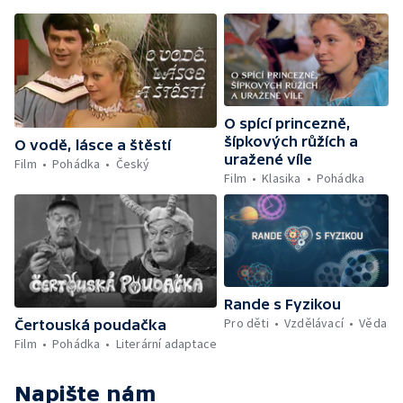
O spící princezně,
šípkových růžích a
O vodě, lásce a štěstí
uražené víle
Film
Pohádka
Český
Film
Klasika
Pohádka
Rande s Fyzikou
Pro děti
Vzdělávací
Věda
Čertouská poudačka
Film
Pohádka
Literární adaptace
Napište nám