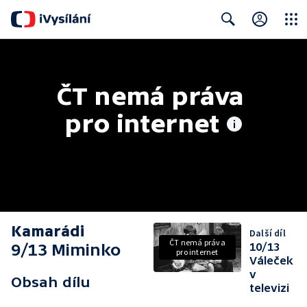
Close
Search
ČT nemá práva 
pro internet
Kamarádi
Další díl
ČT nemá práva
9/13 Miminko
10/13
pro internet
Váleček
v
Obsah dílu
televizi