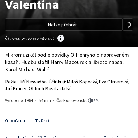
Valentina
Nelze přehrát
ČT nemá práva pro internet
Mikromuzikál podle povídky O’Henryho o napraveném
kasaři. Hudbu složil Harry Macourek a libreto napsal
Karel Michael Walló.
Režie: Jiří Nesvadba. Účinkují: Miloš Kopecký, Eva Olmerová,
Jiří Bruder, Oldřich Musil a další.
Vyrobeno
1964
•
54 min
•
Československo
O pořadu
Tvůrci