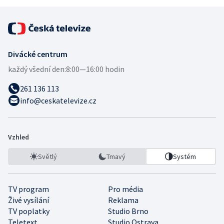
Divácké centrum
každý všední den:
8:00—16:00 hodin
261 136 113
info@ceskatelevize.cz
Vzhled
Světlý
Tmavý
Systém
TV program
Pro média
Živé vysílání
Reklama
TV poplatky
Studio Brno
Teletext
Studio Ostrava