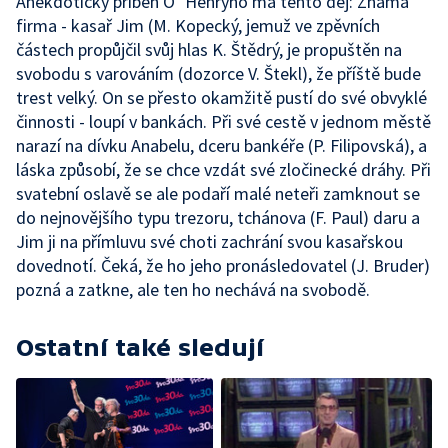
Anekdotický příběh O´Henryho má tento děj: Známá
firma - kasař Jim (M. Kopecký, jemuž ve zpěvních
částech propůjčil svůj hlas K. Štědrý, je propuštěn na
svobodu s varováním (dozorce V. Štekl), že příště bude
trest velký. On se přesto okamžitě pustí do své obvyklé
činnosti - loupí v bankách. Při své cestě v jednom městě
narazí na dívku Anabelu, dceru bankéře (P. Filipovská), a
láska způsobí, že se chce vzdát své zločinecké dráhy. Při
svatební oslavě se ale podaří malé neteři zamknout se
do nejnovějšího typu trezoru, tchánova (F. Paul) daru a
Jim ji na přímluvu své choti zachrání svou kasařskou
dovednotí. Čeká, že ho jeho pronásledovatel (J. Bruder)
pozná a zatkne, ale ten ho nechává na svobodě.
Ostatní také sledují