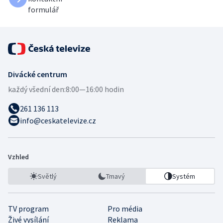
formulář
Divácké centrum
každý všední den:
8:00—16:00 hodin
261 136 113
info@ceskatelevize.cz
Vzhled
Světlý
Tmavý
Systém
TV program
Pro média
Živé vysílání
Reklama