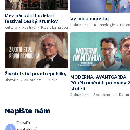
Mezinárodní hudební
Vyrob a expeduj
festival Český Krumlov
Dokument
Technologie
Ekon
Kultura
Festival
Klasická hudba
Životní styl první republiky
MODERNA, AVANTGARDA:
Historie
20. století
Česko
Příběh umění 1. poloviny 2
století
Dokument
Společnost
Kultur
Napište nám
Otevřít
kontaktní