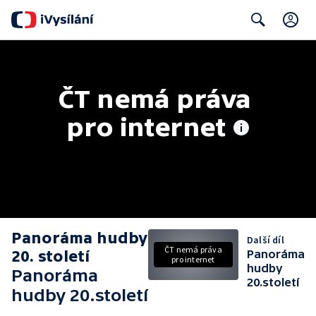
C
Search
ČT nemá práva 
pro internet
Panoráma hudby
Další díl
ČT nemá práva
20. století
Panoráma
pro internet
hudby
Panoráma
20.století
hudby 20.století