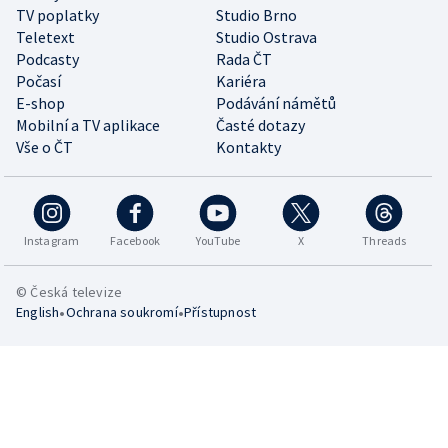
TV poplatky
Studio Brno
Teletext
Studio Ostrava
Podcasty
Rada ČT
Počasí
Kariéra
E-shop
Podávání námětů
Mobilní a TV aplikace
Časté dotazy
Vše o ČT
Kontakty
Instagram
Facebook
YouTube
X
Threads
© Česká televize
•
•
English
Ochrana soukromí
Přístupnost