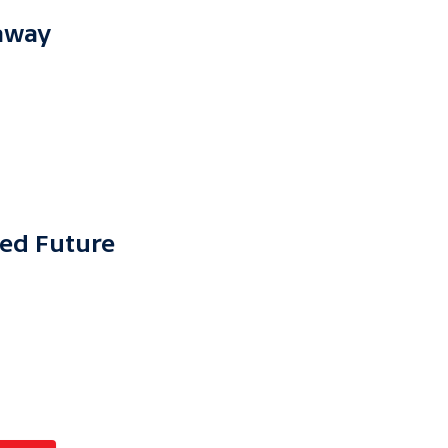
away
ted Future