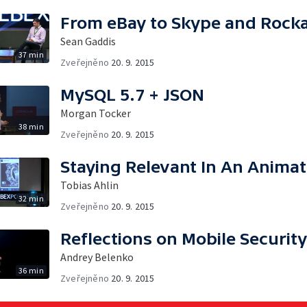
From eBay to Skype and Rock
Sean Gaddis
37 min
Zveřejněno
20. 9. 2015
MySQL 5.7 + JSON
Morgan Tocker
38 min
Zveřejněno
20. 9. 2015
Staying Relevant In An Anima
Tobias Ahlin
32 min
Zveřejněno
20. 9. 2015
Reflections on Mobile Security
Andrey Belenko
36 min
Zveřejněno
20. 9. 2015