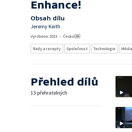
Enhance!
Obsah dílu
Jeremy Keith
Vyrobeno
2015
•
Česko
Rady a recepty
Společnost
Technologie
Médi
Přehled dílů
13 přehratelných