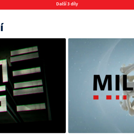
Další 3 díly
í