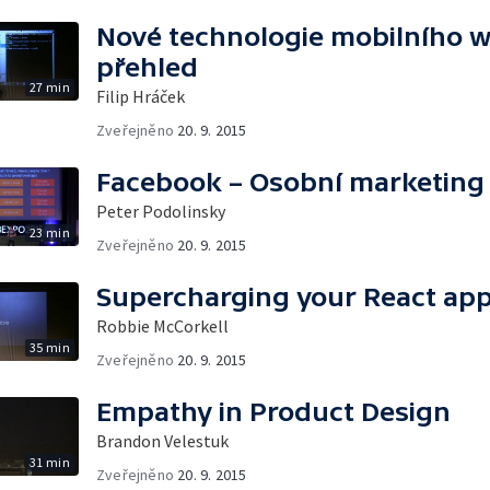
Nové technologie mobilního w
přehled
27 min
Filip Hráček
Zveřejněno
20. 9. 2015
Facebook – Osobní marketing
Peter Podolinsky
23 min
Zveřejněno
20. 9. 2015
Supercharging your React app
Robbie McCorkell
35 min
Zveřejněno
20. 9. 2015
Empathy in Product Design
Brandon Velestuk
31 min
Zveřejněno
20. 9. 2015