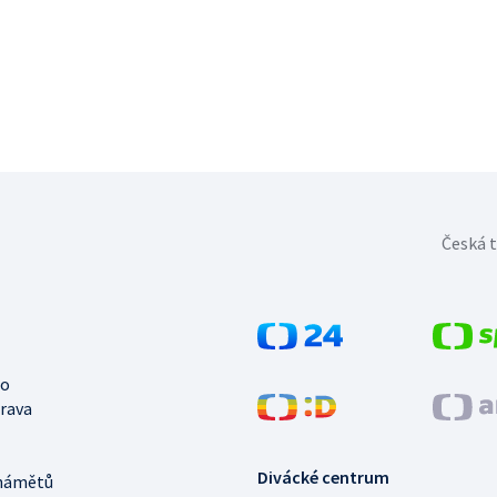
Česká t
no
trava
Divácké centrum
námětů