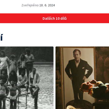
Zveřejněno
18. 6. 2024
Dalších 10 dílů
í