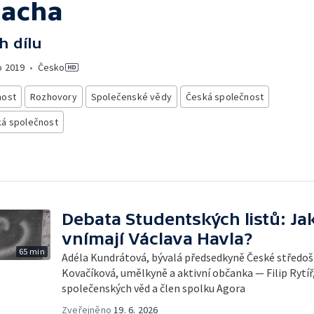
lacha
h dílu
o
2019
•
Česko
nost
Rozhovory
Společenské vědy
Česká společnost
ká společnost
Debata Studentských listů: Ja
vnímají Václava Havla?
65 min
Adéla Kundrátová, bývalá předsedkyně České středoš
Kovačíková, umělkyně a aktivní občanka — Filip Rytíř,
společenských věd a člen spolku Agora
Zveřejněno
19. 6. 2026