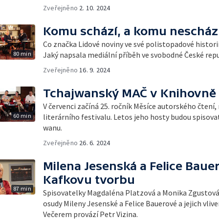
Zveřejněno
2. 10. 2024
Komu schází, a komu neschází
Co značka Lidové noviny ve své polistopadové histor
80 min
Jaký napsala mediální příběh ve svobodné České rep
Zveřejněno
16. 9. 2024
Tchajwanský MAČ v Knihovně 
V červenci začíná 25. ročník Měsíce autorského čtení
60 min
literárního festivalu. Letos jeho hosty budou spisova
wanu.
Zveřejněno
26. 6. 2024
Milena Jesenská a Felice Bauer
Kafkovu tvorbu
87 min
Spisovatelky Magdaléna Platzová a Monika Zgustová
osudy Mileny Jesenské a Felice Bauerové a jejich vlive
Večerem provází Petr Vizina.