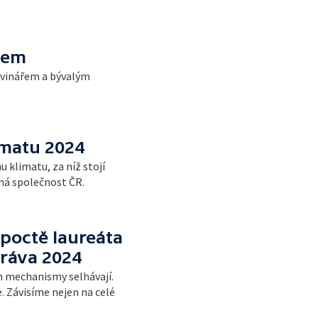
vem
ovinářem a bývalým
imatu 2024
klimatu, za níž stojí
ná společnost ČR.
poctě laureáta
práva 2024
h mechanismy selhávají.
. Závisíme nejen na celé