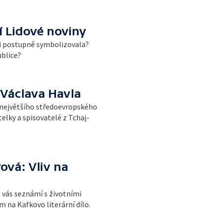
 Lidové noviny
ii postupně symbolizovala?
ublice?
Václava Havla
, největšího středoevropského
telky a spisovatelé z Tchaj-
ová: Vliv na
 vás seznámí s životními
m na Kafkovo literární dílo.