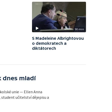
90 min
S Madeleine Albrightovou
o demokratech a
diktátorech
k dnes mladí
kolské unie — Ellen Anna
 student učitelství dějepisu a