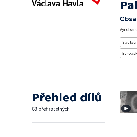
Pa
Obsa
Vyroben
Společ
Evrops
Přehled dílů
63 přehratelných