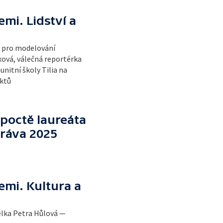
mi. Lidství a
a pro modelování
ová, válečná reportérka
nitní školy Tilia na
ktů
poctě laureáta
práva 2025
mi. Kultura a
elka Petra Hůlová —