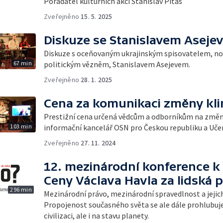
Pořadatel kulturních akcí Stanislav Pitaš
Zveřejněno
15. 5. 2025
Diskuze se Stanislavem Aseje
Diskuze s oceňovaným ukrajinským spisovatelem, n
67 min
politickým vězněm, Stanislavem Asejevem.
Zveřejněno
28. 1. 2025
Cena za komunikaci změny kl
Prestižní cena určená vědcům a odborníkům na změnu 
103 min
informační kancelář OSN pro Českou republiku a Uče
Zveřejněno
27. 11. 2024
12. mezinárodní konference k 
Ceny Václava Havla za lidská 
296 min
Mezinárodní právo, mezinárodní spravedlnost a jejic
Propojenost současného světa se ale dále prohlubuje
civilizaci, ale i na stavu planety.