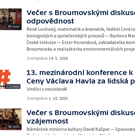
Večer s Broumovskými diskuse
odpovědnost
87 min
René Levínský, matematik a dramatik, ředitel Centr
biologických a společenských procesů — Barbora Max
České televize — Ester Korandová, zakladatelka komu
Broumovsku a realizátorka environmentálních proje
Zveřejněno
14. 5. 2026
13. mezinárodní konference k 
Ceny Václava Havla za lidská 
212 min
Umělci v nesvobodě
Zveřejněno
1. 10. 2025
Večer s Broumovskými diskuse
vzájemnost
92 min
Náměstek ministra kultury David Kašpar — Spisovat