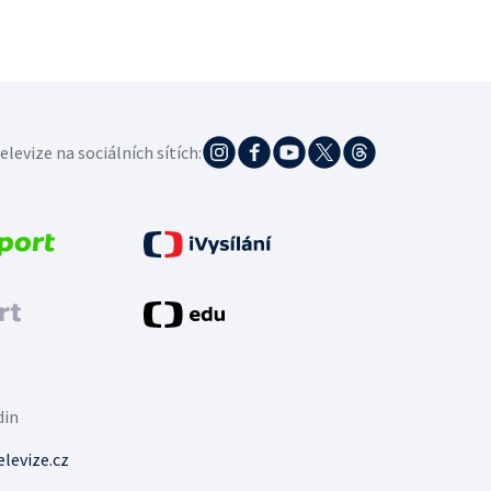
elevize na sociálních sítích:
din
levize.cz