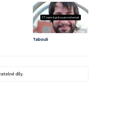
ČT nemá práva pro internet
Tabouli
telné díly.