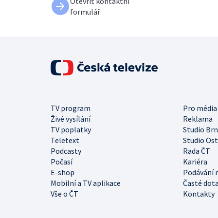
Otevřít kontaktní
formulář
TV program
Pro média
Živé vysílání
Reklama
TV poplatky
Studio Br
Teletext
Studio Os
Podcasty
Rada ČT
Počasí
Kariéra
E-shop
Podávání 
Mobilní a TV aplikace
Časté dot
Vše o ČT
Kontakty