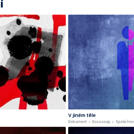
í
V jiném těle
Dokument
Docusoap
Společno