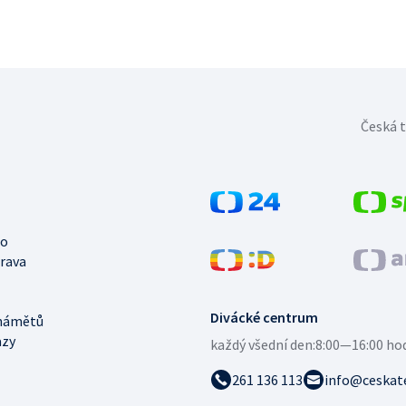
Česká t
no
trava
Divácké centrum
námětů
azy
každý všední den:
8:00—16:00 ho
261 136 113
info@ceskate