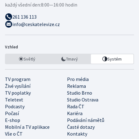
každý všední den:
8:00—16:00 hodin
261 136 113
info@ceskatelevize.cz
Vzhled
Světlý
Tmavý
Systém
TV program
Pro média
Živé vysílání
Reklama
TV poplatky
Studio Brno
Teletext
Studio Ostrava
Podcasty
Rada ČT
Počasí
Kariéra
E-shop
Podávání námětů
Mobilní a TV aplikace
Časté dotazy
Vše o ČT
Kontakty