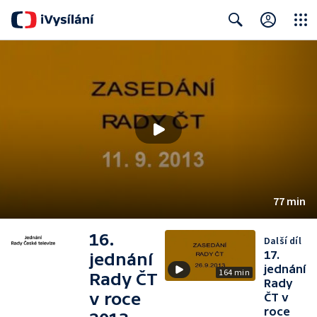
Close
Search
77 min
16.
Další díl
17.
jednání
jednání
164 min
Rady ČT
Rady
v roce
ČT v
roce