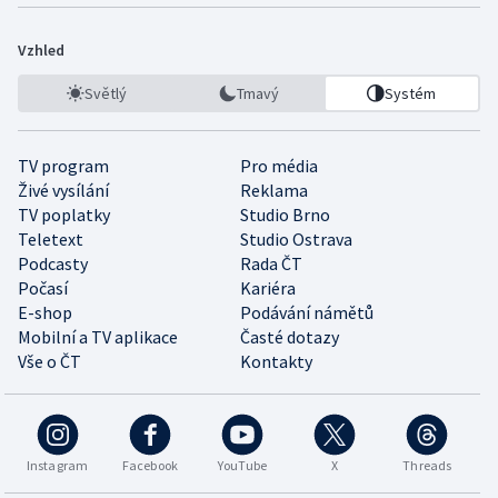
Vzhled
Světlý
Tmavý
Systém
TV program
Pro média
Živé vysílání
Reklama
TV poplatky
Studio Brno
Teletext
Studio Ostrava
Podcasty
Rada ČT
Počasí
Kariéra
E-shop
Podávání námětů
Mobilní a TV aplikace
Časté dotazy
Vše o ČT
Kontakty
Instagram
Facebook
YouTube
X
Threads