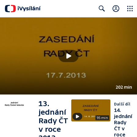
Close
Search
202 min
13.
Další díl
14.
jednání
jednání
95 min
Rady ČT
Rady
v roce
ČT v
roce