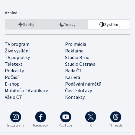
Vzhled
Světlý
Tmavý
Systém
TV program
Pro média
Živé vysílání
Reklama
TV poplatky
Studio Brno
Teletext
Studio Ostrava
Podcasty
Rada ČT
Počasí
Kariéra
E-shop
Podávání námětů
Mobilní a TV aplikace
Časté dotazy
Vše o ČT
Kontakty
Instagram
Facebook
YouTube
X
Threads