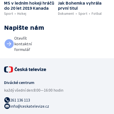
MS v ledním hokeji hráčů
Jak Bohemka vyhrála
do 20 let 2019 Kanada
první titul
Sport
Hokej
Dokument
Sport
Fotbal
Napište nám
Otevřít
kontaktní
formulář
Divácké centrum
každý všední den:
8:00—16:00 hodin
261 136 113
info@ceskatelevize.cz