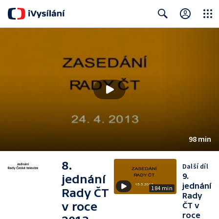
Close
Search
98 min
8.
Další díl
9.
jednání
jednání
184 min
Rady ČT
Rady
v roce
ČT v
roce