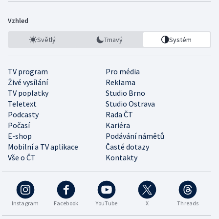
Vzhled
Světlý
Tmavý
Systém
TV program
Pro média
Živé vysílání
Reklama
TV poplatky
Studio Brno
Teletext
Studio Ostrava
Podcasty
Rada ČT
Počasí
Kariéra
E-shop
Podávání námětů
Mobilní a TV aplikace
Časté dotazy
Vše o ČT
Kontakty
Instagram
Facebook
YouTube
X
Threads