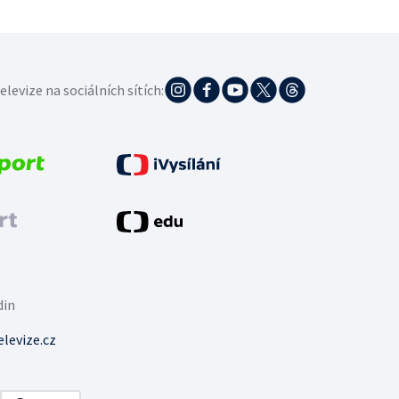
elevize na sociálních sítích:
din
levize.cz