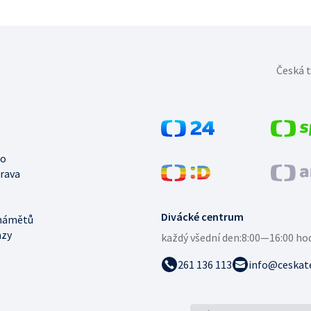
Česká t
no
trava
Divácké centrum
námětů
azy
každý všední den:
8:00—16:00 ho
261 136 113
info@ceskate