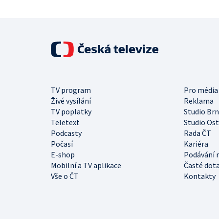
TV program
Pro média
Živé vysílání
Reklama
TV poplatky
Studio Br
Teletext
Studio Os
Podcasty
Rada ČT
Počasí
Kariéra
E-shop
Podávání 
Mobilní a TV aplikace
Časté dot
Vše o ČT
Kontakty