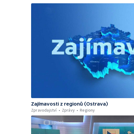
Zajímavosti z regionů (Ostrava)
Zpravodajství
Zprávy
Regiony