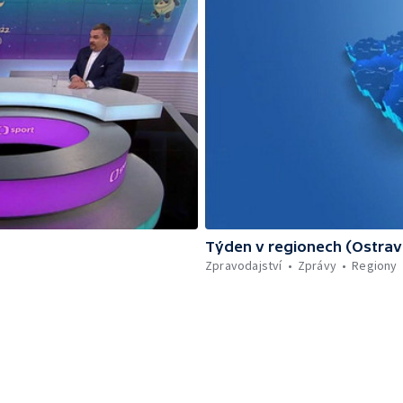
Týden v regionech (Ostrav
Zpravodajství
Zprávy
Regiony