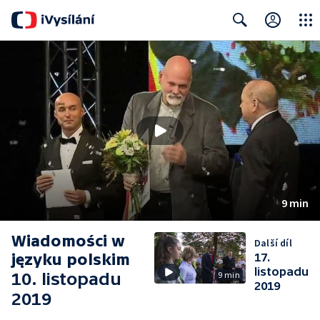
Close
Search
9 min
Wiadomości w
Další díl
języku polskim
17.
listopadu
10. listopadu
9 min
2019
2019