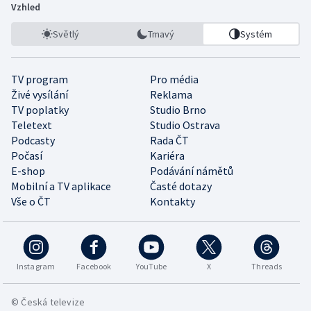
Vzhled
Světlý
Tmavý
Systém
TV program
Pro média
Živé vysílání
Reklama
TV poplatky
Studio Brno
Teletext
Studio Ostrava
Podcasty
Rada ČT
Počasí
Kariéra
E-shop
Podávání námětů
Mobilní a TV aplikace
Časté dotazy
Vše o ČT
Kontakty
Instagram
Facebook
YouTube
X
Threads
© Česká televize