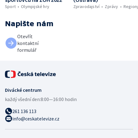
sportovců na ZOH 2022
(Ostrava)
Sport
Olympijské hry
Zpravodajství
Zprávy
Region
Napište nám
Otevřít
kontaktní
formulář
Divácké centrum
každý všední den:
8:00—16:00 hodin
261 136 113
info@ceskatelevize.cz