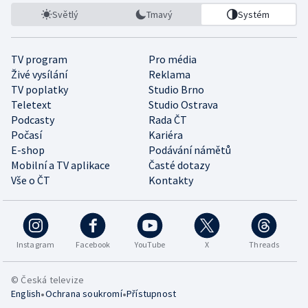
Světlý
Tmavý
Systém
TV program
Pro média
Živé vysílání
Reklama
TV poplatky
Studio Brno
Teletext
Studio Ostrava
Podcasty
Rada ČT
Počasí
Kariéra
E-shop
Podávání námětů
Mobilní a TV aplikace
Časté dotazy
Vše o ČT
Kontakty
Instagram
Facebook
YouTube
X
Threads
© Česká televize
•
•
English
Ochrana soukromí
Přístupnost