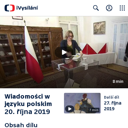
Close
Search
8 min
Wiadomości w
Další díl
języku polskim
27. října
2019
20. října 2019
7 min
Obsah dílu