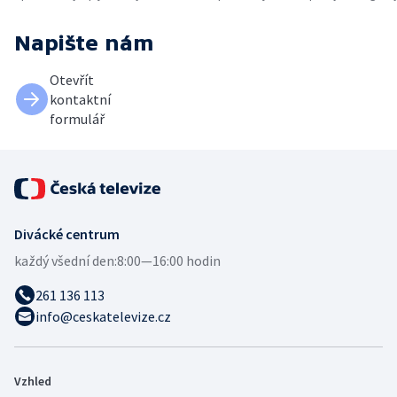
Napište nám
Otevřít
kontaktní
formulář
Divácké centrum
každý všední den:
8:00—16:00 hodin
261 136 113
info@ceskatelevize.cz
Vzhled