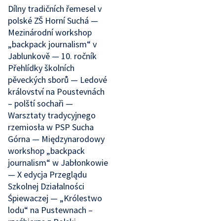
Dílny tradičních řemesel v
polské ZŠ Horní Suchá —
Mezinárodní workshop
„backpack journalism“ v
Jablunkově — 10. ročník
Přehlídky školních
pěveckých sborů — Ledové
království na Poustevnách
– polští sochaři —
Warsztaty tradycyjnego
rzemiosła w PSP Sucha
Górna — Międzynarodowy
workshop „backpack
journalism“ w Jabłonkowie
— X edycja Przeglądu
Szkolnej Działalności
Śpiewaczej — „Królestwo
lodu“ na Pustewnach –