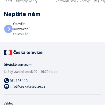
Sport
Olympijské hry
Zpravodajství
Zprávy
Region
Napište nám
Otevřít
kontaktní
formulář
Divácké centrum
každý všední den:
8:00—16:00 hodin
261 136 113
info@ceskatelevize.cz
Vzhled