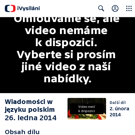
Omlouváme se, ale 
Close
Search
video nemáme 
k dispozici. 
Vyberte si prosím 
jiné video z naší 
nabídky.
Wiadomości w
Další díl
Video není
języku polskim
2. února
k dispozici
2014
26. ledna 2014
Obsah dílu