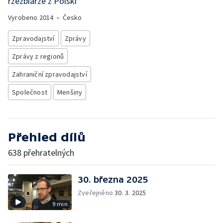
rzeźbiarze z Polski
Vyrobeno
2014
•
Česko
Zpravodajství
Zprávy
Zprávy z regionů
Zahraniční zpravodajství
Společnost
Menšiny
Přehled dílů
638 přehratelných
30. března 2025
Zveřejněno
30. 3. 2025
9 min