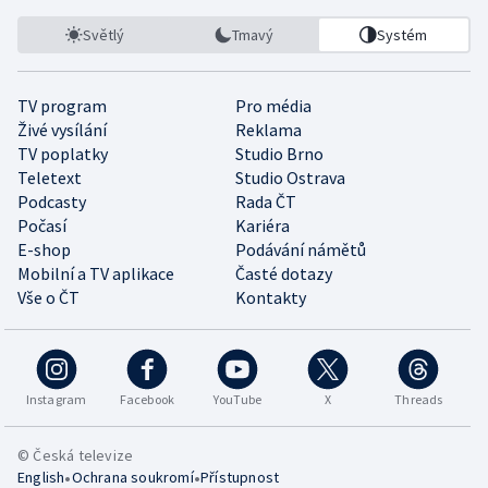
Světlý
Tmavý
Systém
TV program
Pro média
Živé vysílání
Reklama
TV poplatky
Studio Brno
Teletext
Studio Ostrava
Podcasty
Rada ČT
Počasí
Kariéra
E-shop
Podávání námětů
Mobilní a TV aplikace
Časté dotazy
Vše o ČT
Kontakty
Instagram
Facebook
YouTube
X
Threads
© Česká televize
•
•
English
Ochrana soukromí
Přístupnost