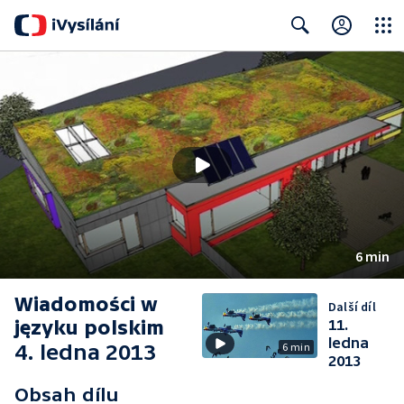
Close
Search
6 min
Wiadomości w
Další díl
języku polskim
11.
ledna
4. ledna 2013
6 min
2013
Obsah dílu