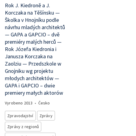
Rok J. Kiedroně a J.
Korczaka na Těšínsku —
Školka v Hnojníku podle
návrhu mladých architektů
— GAPA a GAPCIO – dvě
premiéry malých herců —
Rok Józefa Kiedronia i
Janusza Korczaka na
Zaolziu — Przedszkole w
Gnojniku wg projektu
młodych architektów —
GAPA i GAPCIO – dwie
premiery małych aktorów
Vyrobeno
2013
•
Česko
Zpravodajství
Zprávy
Zprávy z regionů