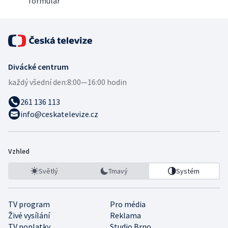
formulář
Divácké centrum
každý všední den:
8:00—16:00 hodin
261 136 113
info@ceskatelevize.cz
Vzhled
Světlý
Tmavý
Systém
TV program
Pro média
Živé vysílání
Reklama
TV poplatky
Studio Brno