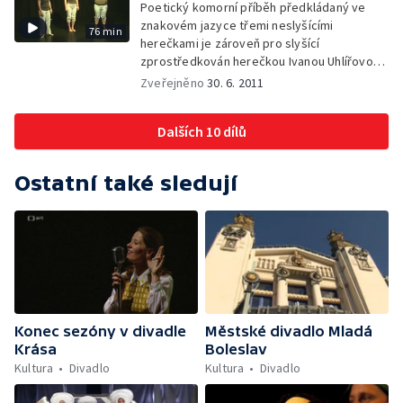
Poetický komorní příběh předkládaný ve
znakovém jazyce třemi neslyšícími
76 min
herečkami je zároveň pro slyšící
zprostředkován herečkou Ivanou Uhlířovou.
Úprava a režie Jaroslav Dušek
Zveřejněno
30. 6. 2011
Dalších 10 dílů
Ostatní také sledují
Konec sezóny v divadle
Městské divadlo Mladá
Krása
Boleslav
Kultura
Divadlo
Kultura
Divadlo