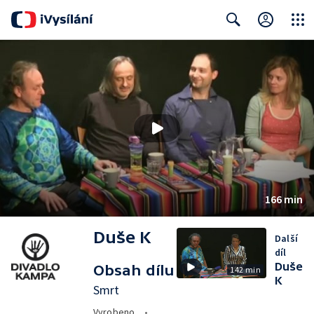
Close
Search
166 min
Duše K
Další
díl
Duše
Obsah dílu
142 min
K
Smrt
Vyrobeno
•