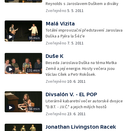
Reynolds s Jaroslavem Duškem a diváky
Zveřejněno
5. 5. 2011
Malá Vizita
Totální improvizační představení Jaroslava
Duška a Pjéra la Šéz'e
95 min
Zveřejněno
7. 5. 2011
Duše K
Beseda Jaroslava Duška na téma Matka
Země a její energie. Hosty večera jsou
131 min
Václav Cílek a Petr Rokůsek.
Zveřejněno
10. 6. 2011
Divsalón V. - EL POP
Literárně kabaretní večer autorské dvojice
"D.B.T. - J.V.Č." a jejich milých hostů
56 min
Zveřejněno
23. 6. 2011
Jonathan Livingston Racek