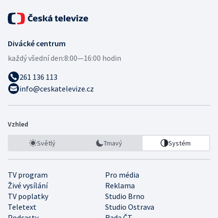
Divácké centrum
každý všední den:
8:00—16:00 hodin
261 136 113
info@ceskatelevize.cz
Vzhled
Světlý
Tmavý
Systém
TV program
Pro média
Živé vysílání
Reklama
TV poplatky
Studio Brno
Teletext
Studio Ostrava
Podcasty
Rada ČT