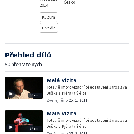
Česko
2014
Kultura
Divadlo
Přehled dílů
90 přehratelných
Malá Vizita
Totálně improvizační představení Jaroslava
Duška a Pjéra la Šé‘ze
87 min
Zveřejněno
25. 1. 2011
Malá Vizita
Totálně improvizační představení Jaroslava
Duška a Pjéra la Šé‘ze
87 min
Zveřejněno
25. 2. 2011