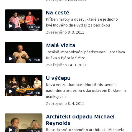
Na cestě
Příběh matky a dcery, které se jednoho
květnového dne vydají za babičkou
60 min
Zveřejněno
9. 3. 2011
Malá Vizita
Totálně improvizační představení Jaroslava
Duška a Pjéra la Šé‘ze
91 min
Zveřejněno
14. 3. 2011
U výčepu
Nová verze tlumočeného představení s
následnou besedou s Jaroslavem Duškem a
116 min
účinkujícími
Zveřejněno
8. 4. 2011
Architekt odpadu Michael
Reynolds
Beseda světoznámého architekta Michaela
119 min