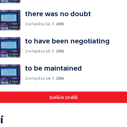
there was no doubt
Zveřejněno
12. 7. 2006
3 min
to have been negotiating
Zveřejněno
13. 7. 2006
2 min
to be maintained
Zveřejněno
14. 7. 2006
2 min
Dalších 10 dílů
í