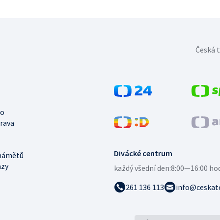
Česká t
no
trava
Divácké centrum
námětů
azy
každý všední den:
8:00—16:00 ho
261 136 113
info@ceskate