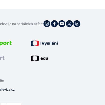
elevize na sociálních sítích:
din
levize.cz