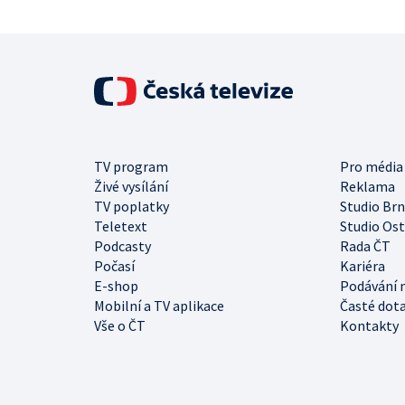
TV program
Pro média
Živé vysílání
Reklama
TV poplatky
Studio Br
Teletext
Studio Os
Podcasty
Rada ČT
Počasí
Kariéra
E-shop
Podávání 
Mobilní a TV aplikace
Časté dot
Vše o ČT
Kontakty