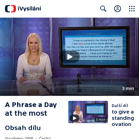
Close
Search
3 min
A Phrase a Day
Další díl
at the most
to give a
standing
3 min
ovation
Obsah dílu
Vyrobeno
2008
•
Česko