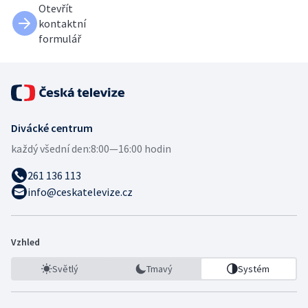
Otevřít
kontaktní
formulář
Divácké centrum
každý všední den:
8:00—16:00 hodin
261 136 113
info@ceskatelevize.cz
Vzhled
Světlý
Tmavý
Systém