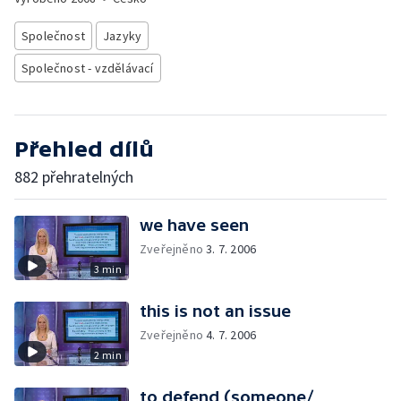
Společnost
Jazyky
Společnost - vzdělávací
Přehled dílů
882 přehratelných
we have seen
Zveřejněno
3. 7. 2006
3 min
this is not an issue
Zveřejněno
4. 7. 2006
2 min
to defend (someone/