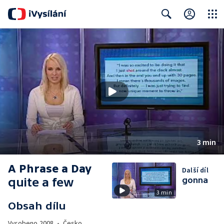
Close
Search
3 min
A Phrase a Day
Další díl
quite a few
gonna
3 min
Obsah dílu
Vyrobeno
2008
•
Česko