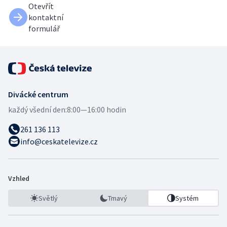
Otevřít
kontaktní
formulář
Divácké centrum
každý všední den:
8:00—16:00 hodin
261 136 113
info@ceskatelevize.cz
Vzhled
Světlý
Tmavý
Systém