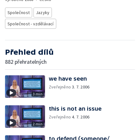
Společnost
Jazyky
Společnost - vzdělávací
Přehled dílů
882 přehratelných
we have seen
Zveřejněno
3. 7. 2006
3 min
this is not an issue
Zveřejněno
4. 7. 2006
2 min
to defend (someone/