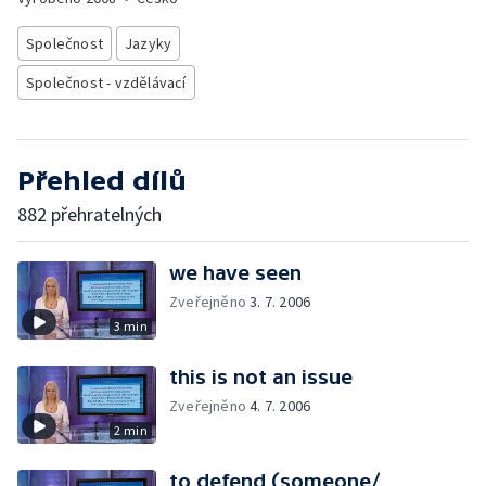
Společnost
Jazyky
Společnost - vzdělávací
Přehled dílů
882 přehratelných
we have seen
Zveřejněno
3. 7. 2006
3 min
this is not an issue
Zveřejněno
4. 7. 2006
2 min
to defend (someone/