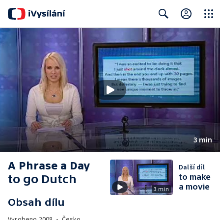
Close
Search
3 min
A Phrase a Day
Další díl
to go Dutch
to make
a movie
3 min
Obsah dílu
Vyrobeno
2008
•
Česko