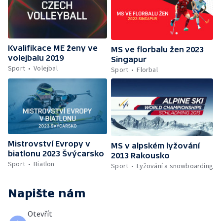
Kvalifikace ME ženy ve
MS ve florbalu žen 2023
volejbalu 2019
Singapur
Sport
Volejbal
Sport
Florbal
Mistrovství Evropy v
MS v alpském lyžování
biatlonu 2023 Švýcarsko
2013 Rakousko
Sport
Biatlon
Sport
Lyžování a snowboarding
Napište nám
Otevřít