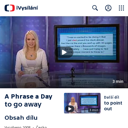
Close
Search
3 min
A Phrase a Day
Další díl
to go away
to point
out
3 min
Obsah dílu
Vyrobeno
2008
•
Česko