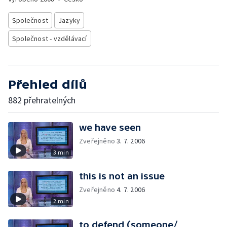
Společnost
Jazyky
Společnost - vzdělávací
Přehled dílů
882 přehratelných
we have seen
Zveřejněno
3. 7. 2006
3 min
this is not an issue
Zveřejněno
4. 7. 2006
2 min
to defend (someone/