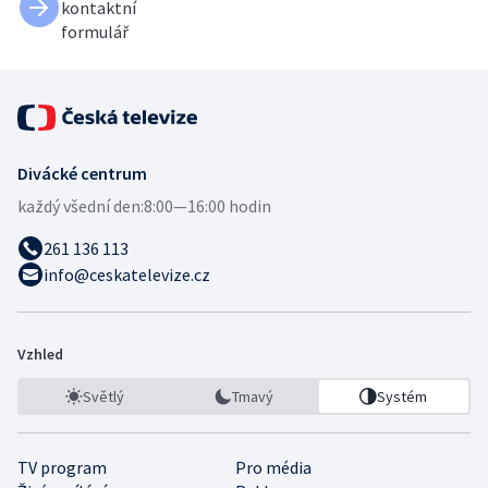
kontaktní
formulář
Divácké centrum
každý všední den:
8:00—16:00 hodin
261 136 113
info@ceskatelevize.cz
Vzhled
Světlý
Tmavý
Systém
TV program
Pro média