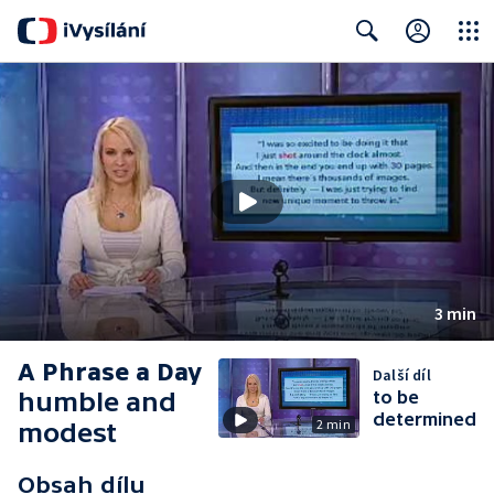
Close
Search
3 min
A Phrase a Day
Další díl
humble and
to be
determined
2 min
modest
Obsah dílu