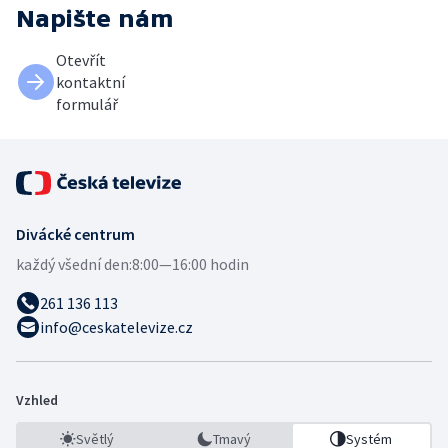
Napište nám
Otevřít
kontaktní
formulář
Divácké centrum
každý všední den:
8:00—16:00 hodin
261 136 113
info@ceskatelevize.cz
Vzhled
Světlý
Tmavý
Systém