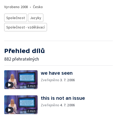
Vyrobeno
2008
•
Česko
Společnost
Jazyky
Společnost - vzdělávací
Přehled dílů
882 přehratelných
we have seen
Zveřejněno
3. 7. 2006
3 min
this is not an issue
Zveřejněno
4. 7. 2006
2 min