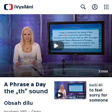
Close
Search
3 min
A Phrase a Day
Další díl
the „th“ sound
to feel
sorry for
3 min
someone
Obsah dílu
Vyrobeno
2007
•
Česko