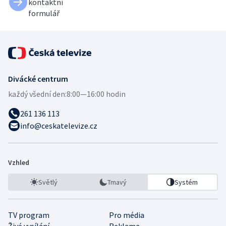
kontaktní
formulář
Divácké centrum
každý všední den:
8:00—16:00 hodin
261 136 113
info@ceskatelevize.cz
Vzhled
Světlý
Tmavý
Systém
TV program
Pro média
Živé vysílání
Reklama