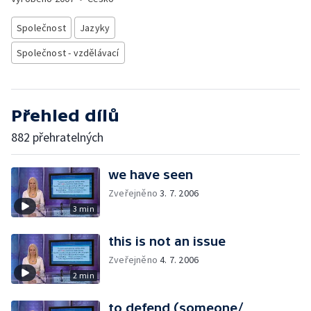
Společnost
Jazyky
Společnost - vzdělávací
Přehled dílů
882 přehratelných
we have seen
Zveřejněno
3. 7. 2006
3 min
this is not an issue
Zveřejněno
4. 7. 2006
2 min
to defend (someone/