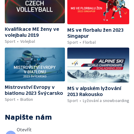
Kvalifikace ME ženy ve
MS ve florbalu žen 2023
volejbalu 2019
Singapur
Sport
Volejbal
Sport
Florbal
Mistrovství Evropy v
MS v alpském lyžování
biatlonu 2023 Švýcarsko
2013 Rakousko
Sport
Biatlon
Sport
Lyžování a snowboarding
Napište nám
Otevřít