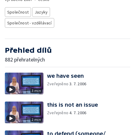
Společnost
Jazyky
Společnost - vzdělávací
Přehled dílů
882 přehratelných
we have seen
Zveřejněno
3. 7. 2006
3 min
this is not an issue
Zveřejněno
4. 7. 2006
2 min
to defend (someone/