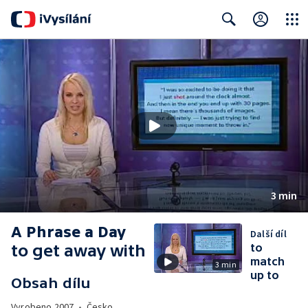
Close
Search
3 min
A Phrase a Day
Další díl
to get away with
to
match
3 min
up to
Obsah dílu
Vyrobeno
2007
•
Česko