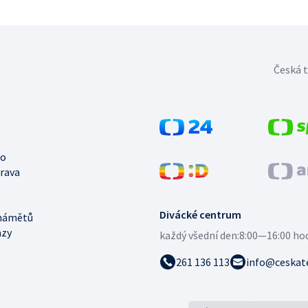
Česká t
no
trava
Divácké centrum
námětů
azy
každý všední den:
8:00—16:00 ho
261 136 113
info@ceskate