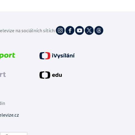
elevize na sociálních sítích:
din
levize.cz