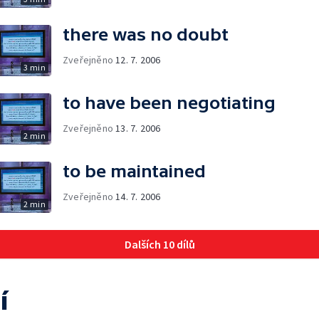
there was no doubt
Zveřejněno
12. 7. 2006
3 min
to have been negotiating
Zveřejněno
13. 7. 2006
2 min
to be maintained
Zveřejněno
14. 7. 2006
2 min
Dalších 10 dílů
í