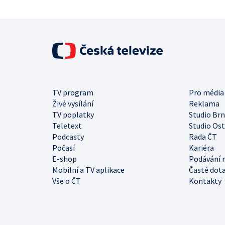
TV program
Pro média
Živé vysílání
Reklama
TV poplatky
Studio Br
Teletext
Studio Os
Podcasty
Rada ČT
Počasí
Kariéra
E-shop
Podávání 
Mobilní a TV aplikace
Časté dot
Vše o ČT
Kontakty